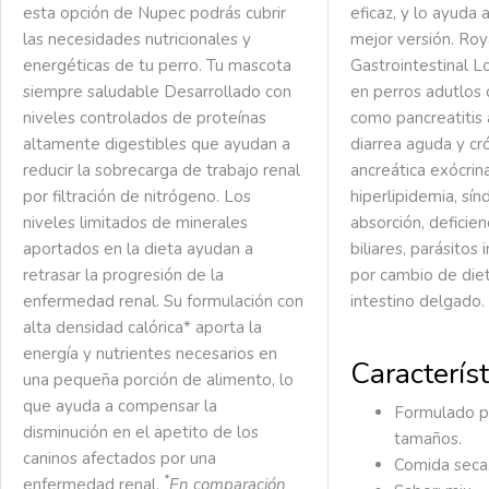
esta opción de Nupec podrás cubrir
eficaz, y lo ayuda 
las necesidades nutricionales y
mejor versión. Roy
energéticas de tu perro.
Tu mascota
Gastrointestinal 
siempre saludable
Desarrollado con
en perros adutlos
niveles controlados de proteínas
como pancreatitis 
altamente digestibles que ayudan a
diarrea aguda y cró
reducir la sobrecarga de trabajo renal
ancreática exócrina
por filtración de nitrógeno. Los
hiperlipidemia, sí
niveles limitados de minerales
absorción, deficien
aportados en la dieta ayudan a
biliares, parásitos 
retrasar la progresión de la
por cambio de die
enfermedad renal. Su formulación con
intestino delgado.
alta densidad calórica* aporta la
energía y nutrientes necesarios en
Característ
una pequeña porción de alimento, lo
que ayuda a compensar la
Formulado p
disminución en el apetito de los
tamaños.
caninos afectados por una
Comida seca
*
enfermedad renal.
En comparación