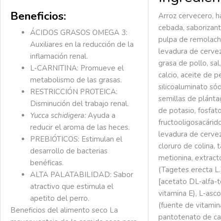
Beneficios:
Arroz cervecero, ha
cebada, saborizant
ÁCIDOS GRASOS OMEGA 3:
pulpa de remolach
Auxiliares en la reducción de la
levadura de cerve
inflamación renal.
grasa de pollo, sa
L-CARNITINA:
Promueve el
calcio, aceite de 
metabolismo de las grasas.
silicoaluminato só
RESTRICCIÓN PROTEICA:
semillas de plánta
Disminución del trabajo renal.
de potasio, fosfat
Yucca schidigera:
Ayuda a
fructooligosacárido
reducir el aroma de las heces.
levadura de cerve
PREBIÓTICOS:
Estimulan el
cloruro de colina, 
desarrollo de bacterias
metionina, extrac
benéficas.
(Tagetes erecta L.
ALTA PALATABILIDAD:
Sabor
[acetato DL-alfa-t
atractivo que estimula el
vitamina E), L-asco
apetito del perro.
(fuente de vitamina
Beneficios del alimento seco
La
pantotenato de cal