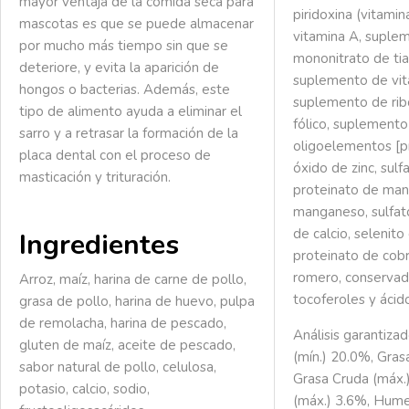
mayor ventaja de la comida seca para
piridoxina (vitami
mascotas es que se puede almacenar
vitamina A, suplem
por mucho más tiempo sin que se
mononitrato de tia
deteriore, y evita la aparición de
suplemento de vit
hongos o bacterias. Además, este
suplemento de ribo
tipo de alimento ayuda a eliminar el
fólico, suplemento
sarro y a retrasar la formación de la
oligoelementos [pr
placa dental con el proceso de
óxido de zinc, sulf
masticación y trituración.
proteinato de man
manganeso, sulfat
de calcio, selenito
Ingredientes
proteinato de cobr
romero, conservad
Arroz, maíz, harina de carne de pollo,
tocoferoles y ácido
grasa de pollo, harina de huevo, pulpa
de remolacha, harina de pescado,
Análisis garantiza
gluten de maíz, aceite de pescado,
(mín.) 20.0%, Gras
sabor natural de pollo, celulosa,
Grasa Cruda (máx.)
potasio, calcio, sodio,
(máx.) 3.6%, Hume