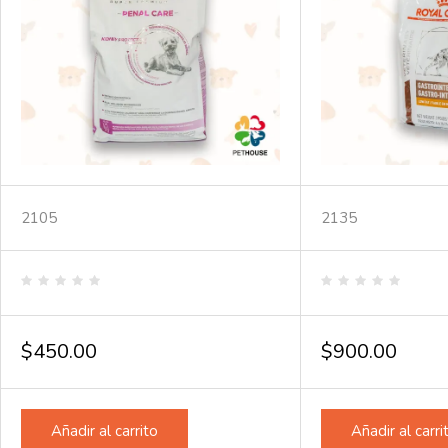
2105
2135
Valorado
Valorado
en
en
0
0
de
de
$
450.00
$
900.00
5
5
Añadir al carrito
Añadir al carri