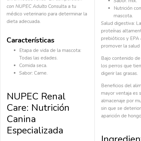
Sabor: mix.
con NUPEC
Adulto
Consulta a tu
Nutrición co
médico veterinario para determinar la
mascota.
dieta adecuada.
Salud digestiva:
La
proteínas altament
Características
prebióticos y EPA
promover la salud 
Etapa de vida de la mascota:
Todas las edades.
Bajo contenido de 
Comida seca.
los perros que tien
Sabor: Carne.
digerir las grasas.
Beneficios del ali
mayor ventaja es s
NUPEC Renal
almacenaje por m
Care: Nutrición
sin que se deterior
aparición de hongo
Canina
Especializada
Ingredien