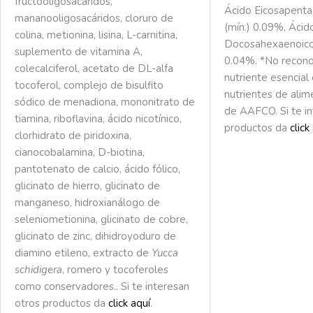
fructooligosacáridos,
Ácido Eicosapenta
mananooligosacáridos, cloruro de
(mín.) 0.09%, Ácid
colina, metionina, lisina, L-carnitina,
Docosahexaenoico
suplemento de vitamina A,
0.04%. *No recon
colecalciferol, acetato de DL-alfa
nutriente esencial 
tocoferol, complejo de bisulfito
nutrientes de alim
sódico de menadiona, mononitrato de
de AAFCO. Si te in
tiamina, riboflavina, ácido nicotínico,
productos da
click
clorhidrato de piridoxina,
cianocobalamina, D-biotina,
pantotenato de calcio, ácido fólico,
glicinato de hierro, glicinato de
manganeso, hidroxianálogo de
seleniometionina, glicinato de cobre,
glicinato de zinc, dihidroyoduro de
diamino etileno, extracto de
Yucca
schidigera
, romero y tocoferoles
como conservadores.. Si te interesan
otros productos da
click aquí
.