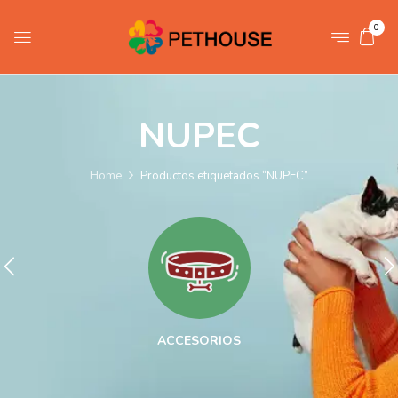
0
NUPEC
Home
Productos etiquetados “NUPEC”
ACCESORIOS