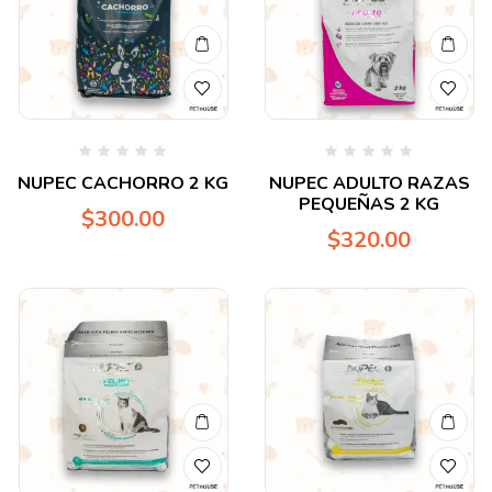
Valorado
Valorado
NUPEC CACHORRO 2 KG
NUPEC ADULTO RAZAS
en
en
PEQUEÑAS 2 KG
0
0
$
300.00
de
de
$
320.00
5
5