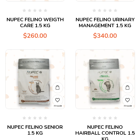
Valorado
Valorado
NUPEC FELINO WEIGTH
NUPEC FELINO URINARY
en
en
CARE 1.5 KG
MANAGEMENT 1.5 KG
0
0
de
de
$
260.00
$
340.00
5
5
Valorado
Valorado
NUPEC FELINO SENIOR
NUPEC FELINO
en
en
1.5 KG
HAIRBALL CONTROL 1.5
0
0
de
de
KG