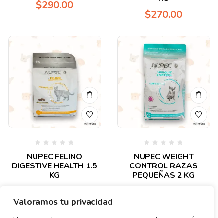
$
290.00
5
5
$
270.00
Valorado
Valorado
NUPEC FELINO
NUPEC WEIGHT
en
en
DIGESTIVE HEALTH 1.5
CONTROL RAZAS
0
0
de
de
KG
PEQUEÑAS 2 KG
5
5
$
370.00
$
440.00
Valoramos tu privacidad