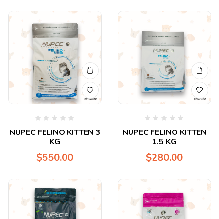
Valorado
Valorado
NUPEC FELINO KITTEN 3
NUPEC FELINO KITTEN
en
en
KG
1.5 KG
0
0
de
de
$
550.00
$
280.00
5
5