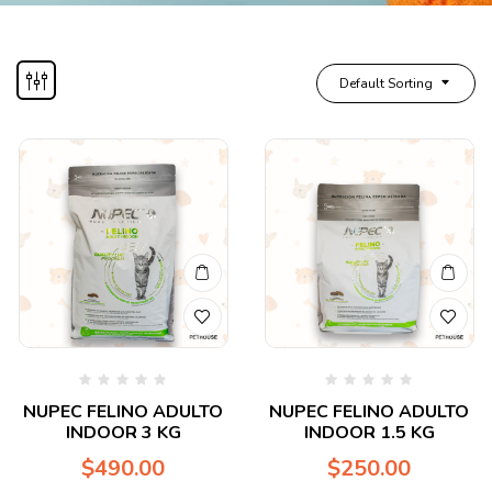
Default Sorting
Valorado
Valorado
NUPEC FELINO ADULTO
NUPEC FELINO ADULTO
en
en
INDOOR 3 KG
INDOOR 1.5 KG
0
0
de
de
$
490.00
$
250.00
5
5