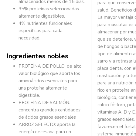
almacenados menos de 15 días.
para que conserve
35% proteínas seleccionadas
salud. Beneficios 
altamente digestibles.
La mayor ventaja 
4% nutrientes funcionales
para mascotas es
específicos para cada
almacenar por muc
necesidad.
que se deteriore, y
de hongos o bacte
tipo de alimento a
Ingredientes nobles
sarro y a retrasar 
PROTEÍNA DE POLLO: de alto
placa dental con e
valor biológico que aporta los
masticación y tritu
aminoácidos esenciales para
para una nutrició
una proteína altamente
rico en proteína an
digestible.
biológico, contie
PROTEÍNA DE SALMÓN:
calcio fósforo, pota
concentra grandes cantidades
vitaminas A, D y E,
de ácidos grasos esenciales
grasos esenciales.
ARROZ SELECTO: aporta la
favorecen el forta
energía necesaria para un
sistema inmunológ