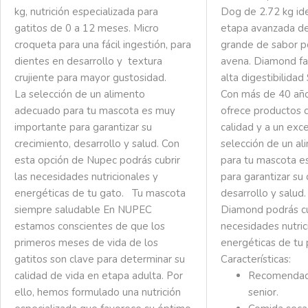
kg, nutrición especializada para
Dog de 2.72 kg ide
gatitos de 0 a 12 meses. Micro
etapa avanzada de
croqueta para una fácil ingestión, para
grande de sabor p
dientes en desarrollo y textura
avena.
Diamond fa
crujiente para mayor gustosidad.
alta digestibilida
La selección de un alimento
Con más de 40 año
adecuado para tu mascota es muy
ofrece productos c
importante para garantizar su
calidad y a un exc
crecimiento, desarrollo y salud. Con
selección de un a
esta opción de Nupec podrás cubrir
para tu mascota e
las necesidades nutricionales y
para garantizar su 
energéticas de tu gato.
Tu mascota
desarrollo y salud
siempre saludable
En NUPEC
Diamond podrás cu
estamos conscientes de que los
necesidades nutric
primeros meses de vida de los
energéticas de tu
gatitos son clave para determinar su
Características:
calidad de vida en etapa adulta. Por
Recomendad
ello, hemos formulado una nutrición
senior.