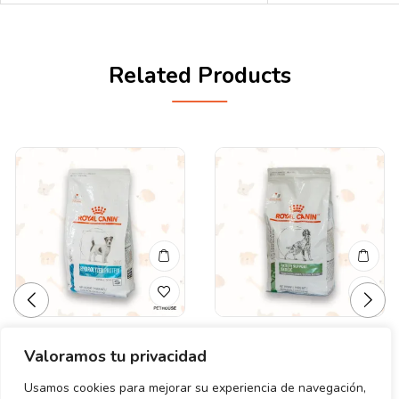
Related Products
Valoramos tu privacidad
Valorado
Valorado
ROYAL CANIN
ROYAL CANIN SATIETY
en
en
HYDROLYZED PROTEIN
SUPPORT 3.5 KG
0
0
Usamos cookies para mejorar su experiencia de navegación,
de
de