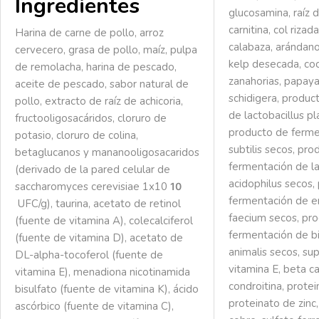
Ingredientes
glucosamina, raíz d
carnitina, col rizad
Harina de carne de pollo, arroz
calabaza, arándanos
cervecero, grasa de pollo, maíz, pulpa
kelp desecada, coc
de remolacha, harina de pescado,
zanahorias, papaya
aceite de pescado, sabor natural de
schidigera, produc
pollo, extracto de raíz de achicoria,
de lactobacillus p
fructooligosacáridos, cloruro de
producto de fermen
potasio, cloruro de colina,
subtilis secos, pr
betaglucanos y mananooligosacaridos
fermentación de la
(derivado de la pared celular de
acidophilus secos,
saccharomyces cerevisiae 1x10
10
fermentación de e
UFC/g), taurina, acetato de retinol
faecium secos, pr
(fuente de vitamina A), colecalciferol
fermentación de b
(fuente de vitamina D), acetato de
animalis secos, s
DL-alpha-tocoferol (fuente de
vitamina E, beta c
vitamina E), menadiona nicotinamida
condroitina, protei
bisulfato (fuente de vitamina K), ácido
proteinato de zinc
ascórbico (fuente de vitamina C),