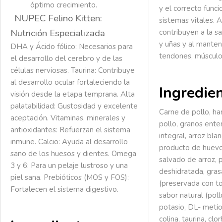
óptimo crecimiento.
y el correcto func
NUPEC Felino Kitten:
sistemas vitales. 
Nutrición Especializada
contribuyen a la sa
y uñas y al mante
DHA y Ácido fólico:
Necesarios para
tendones, músculo
el desarrollo del cerebro y de las
células nerviosas.
Taurina:
Contribuye
al desarrollo ocular fortaleciendo la
Ingredie
visión desde la etapa temprana.
Alta
palatabilidad:
Gustosidad y excelente
Carne de pollo, ha
aceptación.
Vitaminas, minerales y
pollo, granos ente
antioxidantes:
Refuerzan el sistema
integral, arroz bla
inmune.
Calcio:
Ayuda al desarrollo
producto de huevo 
sano de los huesos y dientes.
Omega
salvado de arroz,
3 y 6:
Para un pelaje lustroso y una
deshidratada, gras
piel sana.
Prebióticos (MOS y FOS):
(preservada con to
Fortalecen el sistema digestivo.
sabor natural (pollo
potasio, DL- metio
colina, taurina, clo