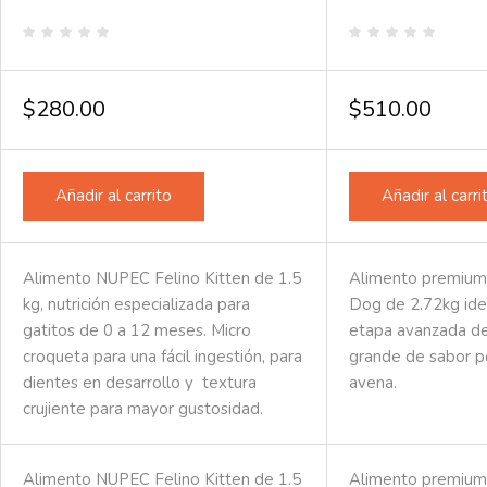
Valorado
Valorado
en
en
0
0
de
de
$
280.00
$
510.00
5
5
Añadir al carrito
Añadir al carri
Alimento NUPEC Felino Kitten de 1.5
Alimento premium
kg, nutrición especializada para
Dog de 2.72kg ide
gatitos de 0 a 12 meses. Micro
etapa avanzada de
croqueta para una fácil ingestión, para
grande de sabor p
dientes en desarrollo y textura
avena.
crujiente para mayor gustosidad.
Alimento NUPEC Felino Kitten de 1.5
Alimento premium