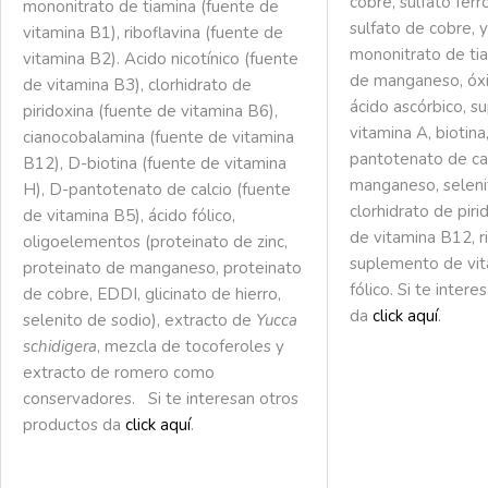
cobre, sulfato ferro
mononitrato de tiamina (fuente de
sulfato de cobre, 
vitamina B1), riboflavina (fuente de
mononitrato de tia
vitamina B2). Acido nicotínico (fuente
de manganeso, óx
de vitamina B3), clorhidrato de
ácido ascórbico, 
piridoxina (fuente de vitamina B6),
vitamina A, biotina,
cianocobalamina (fuente de vitamina
pantotenato de cal
B12), D-biotina (fuente de vitamina
manganeso, seleni
H), D-pantotenato de calcio (fuente
clorhidrato de pir
de vitamina B5), ácido fólico,
de vitamina B12, ri
oligoelementos (proteinato de zinc,
suplemento de vit
proteinato de manganeso, proteinato
fólico. Si te inter
de cobre, EDDI, glicinato de hierro,
da
click aquí
.
selenito de sodio), extracto de
Yucca
schidigera
, mezcla de tocoferoles y
extracto de romero como
conservadores. Si te interesan otros
productos da
click aquí
.