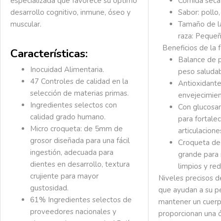
especializada que favorece su óptimo
Comida seca
desarrollo cognitivo, inmune, óseo y
Sabor: pollo
muscular.
Tamaño de l
raza:
Pequeñ
Beneficios de la 
Características:
Balance de p
Inocuidad Alimentaria.
peso saludab
47 Controles de calidad en la
Antioxidante
selección de materias primas.
envejecimien
Ingredientes selectos con
Con glucosam
calidad grado humano.
para fortalec
Micro croqueta:
de 5mm de
articulacione
grosor diseñada para una fácil
Croqueta de
ingestión, adecuada para
grande para
dientes en desarrollo, textura
limpios y red
crujiente para mayor
Niveles precisos d
gustosidad.
que ayudan a su p
61% Ingredientes selectos
de
mantener un cuerp
proveedores nacionales y
proporcionan una ó