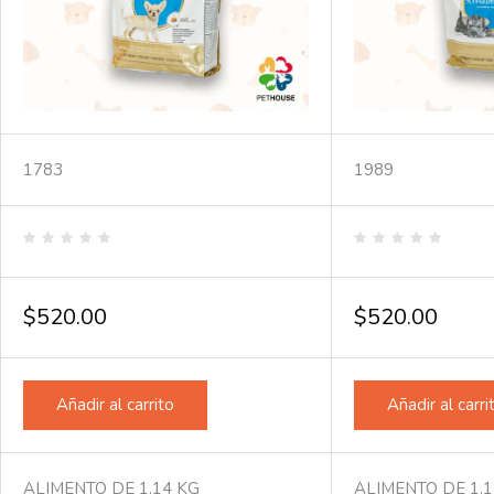
1783
1989
Valorado
Valorado
en
en
0
0
de
de
$
520.00
$
520.00
5
5
Añadir al carrito
Añadir al carri
ALIMENTO DE 1.14 KG
ALIMENTO DE 1.1