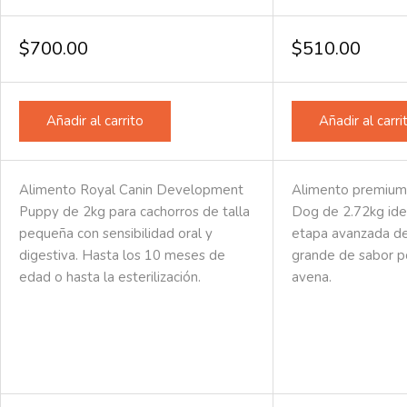
Valorado
Valorado
en
en
0
0
de
de
$
700.00
$
510.00
5
5
Añadir al carrito
Añadir al carri
Alimento Royal Canin Development
Alimento premium
Puppy de 2kg para cachorros de talla
Dog de 2.72kg ide
pequeña con sensibilidad oral y
etapa avanzada de
digestiva. Hasta los 10 meses de
grande de sabor p
edad o hasta la esterilización.
avena.