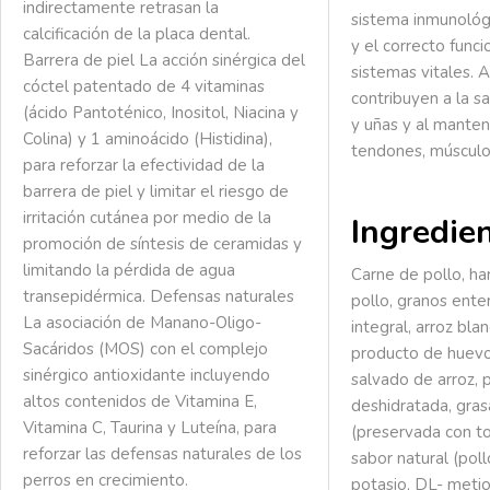
indirectamente retrasan la
sistema inmunológ
calcificación de la placa dental.
y el correcto func
Barrera de piel La acción sinérgica del
sistemas vitales. 
cóctel patentado de 4 vitaminas
contribuyen a la sa
(ácido Pantoténico, Inositol, Niacina y
y uñas y al mante
Colina) y 1 aminoácido (Histidina),
tendones, músculo
para reforzar la efectividad de la
barrera de piel y limitar el riesgo de
irritación cutánea por medio de la
Ingredie
promoción de síntesis de ceramidas y
limitando la pérdida de agua
Carne de pollo, ha
transepidérmica. Defensas naturales
pollo, granos ente
La asociación de Manano-Oligo-
integral, arroz bla
Sacáridos (MOS) con el complejo
producto de huevo 
sinérgico antioxidante incluyendo
salvado de arroz,
altos contenidos de Vitamina E,
deshidratada, gras
Vitamina C, Taurina y Luteína, para
(preservada con to
reforzar las defensas naturales de los
sabor natural (pollo
perros en crecimiento.
potasio, DL- metio