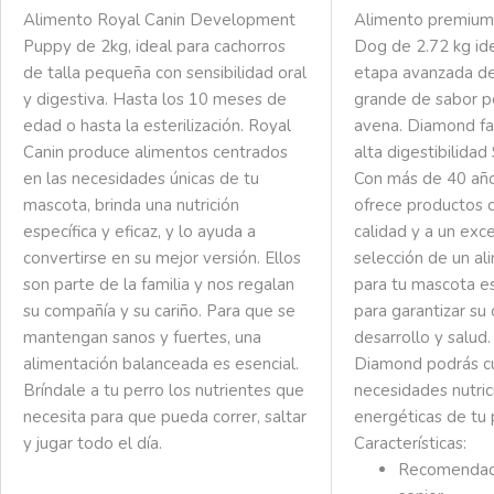
Alimento Royal Canin Development
Alimento premium
Puppy de 2kg, ideal para cachorros
Dog de 2.72 kg ide
de talla pequeña con sensibilidad oral
etapa avanzada de
y digestiva. Hasta los 10 meses de
grande de sabor p
edad o hasta la esterilización. Royal
avena.
Diamond fa
Canin produce alimentos centrados
alta digestibilida
en las necesidades únicas de tu
Con más de 40 año
mascota, brinda una nutrición
ofrece productos c
específica y eficaz, y lo ayuda a
calidad y a un exc
convertirse en su mejor versión. Ellos
selección de un a
son parte de la familia y nos regalan
para tu mascota e
su compañía y su cariño. Para que se
para garantizar su 
mantengan sanos y fuertes, una
desarrollo y salud
alimentación balanceada es esencial.
Diamond podrás cu
Bríndale a tu perro los nutrientes que
necesidades nutric
necesita para que pueda correr, saltar
energéticas de tu
y jugar todo el día.
Características:
Recomendad