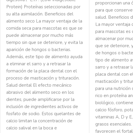
proporcionan una ó
Protein) Proteínas seleccionadas por
para que conserve
su alta asimilación. Beneficios del
salud. Beneficios 
alimento seco La mayor ventaja de la
La mayor ventaja 
comida seca para mascotas es que se
para mascotas es
puede almacenar por mucho más
almacenar por muc
tiempo sin que se deteriore, y evita la
que se deteriore, y
aparición de hongos o bacterias.
de hongos o bacte
Además, este tipo de alimento ayuda
tipo de alimento a
a eliminar el sarro y a retrasar la
sarro y a retrasar 
formación de la placa dental con el
placa dental con e
proceso de masticación y trituración.
masticación y tritu
Salud dental El efecto mecánico
para una nutrició
abrasivo del alimento seco en los
rico en proteína an
dientes, puede amplificarse por la
biológico, contie
inclusión de ingredientes activos de
calcio fósforo, pota
fosfato de sodio. Estos quelantes de
vitaminas A, D y E,
calcio limitan la concentración de
grasos esenciales.
calcio salival en la boca e
favorecen el forta