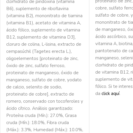
proteinato de zinc
clorhidrato de piridoxina (vitamina
cobre, sulfato ferro
B6), suplemento de riboflavina
sulfato de cobre, 
(vitamina B2), mononitrato de tiamina
mononitrato de tia
(vitamina B1), acetato de vitamina A,
de manganeso, óx
ácido fólico, suplemento de vitamina
ácido ascórbico, 
B12, suplemento de vitamina D3],
vitamina A, biotina,
cloruro de colina, L-lisina, extracto de
pantotenato de cal
cempasúchil (Tagetes erecta L.),
manganeso, seleni
oligoelementos [proteinato de zinc,
clorhidrato de pir
óxido de zinc, sulfato ferroso,
de vitamina B12, ri
proteinato de manganeso, óxido de
suplemento de vit
manganeso, sulfato de cobre, yodato
fólico. Si te inter
de calcio, selenito de sodio,
da
click aquí
.
proteinato de cobre], extracto de
romero, conservado con tocoferoles y
ácido cítrico. Análisis garantizado:
Proteína cruda (Mín.): 27.0%, Grasa
cruda (Mín.): 18.0%, Fibra cruda
(Máx.): 3.3%, Humedad (Máx.): 10.0%,