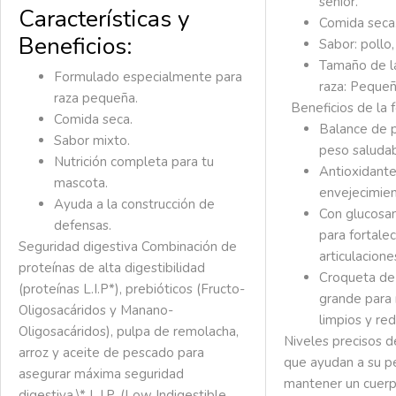
senior.
Características y
Comida seca
Beneficios:
Sabor: pollo
Tamaño de l
Formulado especialmente para
raza:
Pequeñ
raza pequeña.
Beneficios de la 
Comida seca.
Balance de p
Sabor mixto.
peso saludab
Nutrición completa para tu
Antioxidante
mascota.
envejecimien
Ayuda a la construcción de
Con glucosam
defensas.
para fortalec
Seguridad digestiva Combinación de
articulacione
proteínas de alta digestibilidad
Croqueta de
(proteínas L.I.P*), prebióticos (Fructo-
grande para
Oligosacáridos y Manano-
limpios y red
Oligosacáridos), pulpa de remolacha,
Niveles precisos d
arroz y aceite de pescado para
que ayudan a su p
asegurar máxima seguridad
mantener un cuerp
digestiva.\* L.I.P. (Low Indigestible