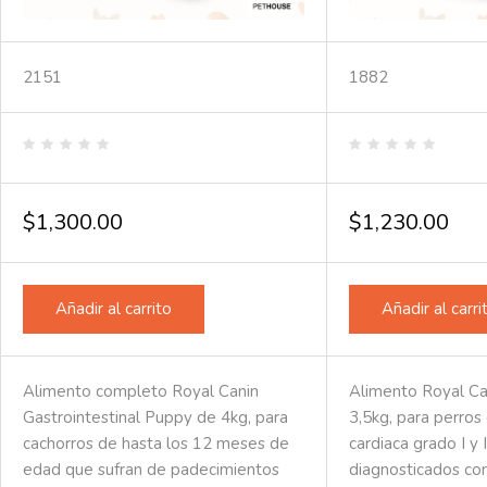
2151
1882
Valorado
Valorado
en
en
0
0
de
de
$
1,300.00
$
1,230.00
5
5
Añadir al carrito
Añadir al carri
Alimento completo Royal Canin
Alimento Royal Can
Gastrointestinal Puppy de 4kg, para
3,5kg, para perro
cachorros de hasta los 12 meses de
cardiaca grado I y 
edad que sufran de padecimientos
diagnosticados c