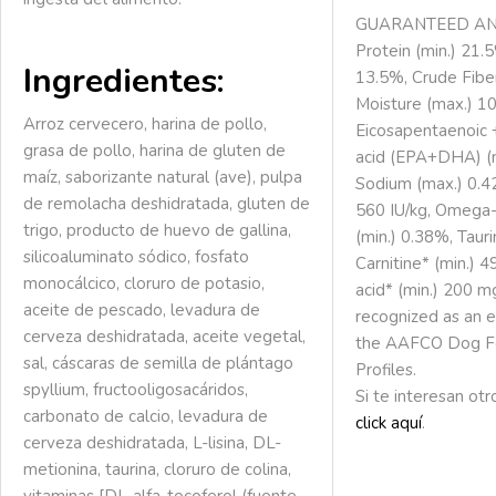
GUARANTEED ANA
Protein (min.) 21.
Ingredientes:
13.5%, Crude Fibe
Moisture (max.) 1
Arroz cervecero, harina de pollo,
Eicosapentaenoic
grasa de pollo, harina de gluten de
acid (EPA+DHA) (m
maíz, saborizante natural (ave), pulpa
Sodium (max.) 0.42
de remolacha deshidratada, gluten de
560 IU/kg, Omega-
trigo, producto de huevo de gallina,
(min.) 0.38%, Tauri
silicoaluminato sódico, fosfato
Carnitine* (min.) 
monocálcico, cloruro de potasio,
acid* (min.) 200 m
aceite de pescado, levadura de
recognized as an e
cerveza deshidratada, aceite vegetal,
the AAFCO Dog Fo
sal, cáscaras de semilla de plántago
Profiles.
spyllium, fructooligosacáridos,
Si te interesan ot
carbonato de calcio, levadura de
click aquí
.
cerveza deshidratada, L-lisina, DL-
metionina, taurina, cloruro de colina,
vitaminas [DL-alfa-tocoferol (fuente