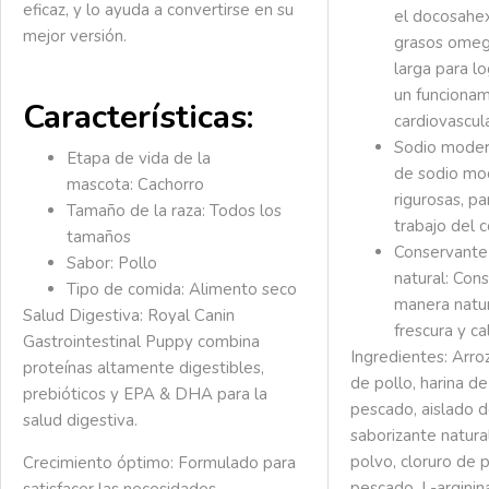
eficaz, y lo ayuda a convertirse en su
el docosahe
mejor versión.
grasos omeg
larga para lo
un funciona
Características:
cardiovascul
Sodio moder
Etapa de vida de la
de sodio mo
mascota:
Cachorro
rigurosas, pa
Tamaño de la raza:
Todos los
trabajo del 
tamaños
Conservante
Sabor:
Pollo
natural:
Cons
Tipo de comida:
Alimento seco
manera natur
Salud Digestiva:
Royal Canin
frescura y ca
Gastrointestinal Puppy combina
Ingredientes: Arro
proteínas altamente digestibles,
de pollo, harina de
prebióticos y EPA & DHA para la
pescado, aislado d
salud digestiva.
saborizante natural
polvo, cloruro de 
Crecimiento óptimo:
Formulado para
pescado, L-arginina