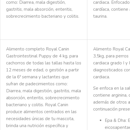
como: Diarrea, mala digestión,
cardiaca.
Enfocado 
gastritis, mala absorción, enteritis,
cardíaca, c
ontiene a
sobrecrecimiento bacteriano y colitis.
taurina.
Alimento completo Royal Canin
Alimento Royal Can
Gastrointestinal Puppy de 4 kg, para
3,5kg, para perro
cachorros de todas las tallas hasta los
cardiaca grado I y 
12 meses de edad, o gestión a partir
diagnosticados c
de la 6ª semana y lactantes que
cardiaca.
sufran de padecimientos como:
Se enfoca en la sal
Diarrea, mala digestión, gastritis, mala
c
ontiene arginina, c
absorción, enteritis, sobrecrecimiento
además de otros a
bacteriano y colitis. Royal Canin
continuación pres
produce alimentos centrados en las
necesidades únicas de tu mascota,
Epa & Dha:
E
brinda una nutrición específica y
eicosapenta