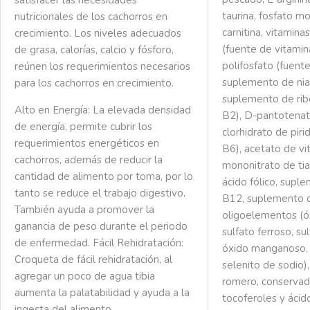
satisfacer las necesidades
taurina, fosfato m
nutricionales de los cachorros en
carnitina, vitamina
crecimiento. Los niveles adecuados
(fuente de vitamina
de grasa, calorías, calcio y fósforo,
polifosfato (fuente
reúnen los requerimientos necesarios
suplemento de niac
para los cachorros en crecimiento.
suplemento de ribo
Alto en Energía:
La elevada densidad
B2), D-pantotenato
de energía, permite cubrir los
clorhidrato de piri
requerimientos energéticos en
B6), acetato de vi
cachorros, además de reducir la
mononitrato de tia
cantidad de alimento por toma, por lo
ácido fólico, supl
tanto se reduce el trabajo digestivo.
B12, suplemento d
También ayuda a promover la
oligoelementos (óx
ganancia de peso durante el periodo
sulfato ferroso, su
de enfermedad.
Fácil Rehidratación:
óxido manganoso, 
Croqueta de fácil rehidratación, al
selenito de sodio)
agregar un poco de agua tibia
romero, conservad
aumenta la palatabilidad y ayuda a la
tocoferoles y ácido
ingesta del alimento.