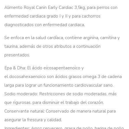
Alimento Royal Canin Early Cardiac 3,5kg, para perros con
enfermedad cardiaca grado I y II y para cachorros
diagnosticados con enfermedad cardiaca.
Se enfoca en la salud cardíaca, c
ontiene arginina, carnitina y
taurina, además de otros atributos a continuación
presentados.
Epa & Dha:
El ácido eicosapentaenoico y
el docosahexaenoico son ácidos grasos omega 3 de cadena
larga para lograr un funcionamiento cardiovascular sano.
Sodio moderado:
Restricciones de sodio moderadas, más
que rigurosas, para disminuir el trabajo del corazón.
Conservante natural:
Conservado de manera natural para
asegurar la frescura y calidad.
Ingredientes: Arroz cervecero, grasa de pollo, harina de pollo,