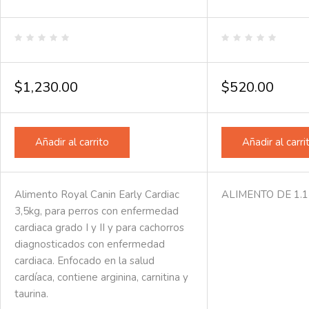
Valorado
Valorado
en
en
0
0
de
de
$
1,230.00
$
520.00
5
5
Añadir al carrito
Añadir al carri
Alimento Royal Canin Early Cardiac
ALIMENTO DE 1.1
3,5kg, para perros con enfermedad
cardiaca grado I y II y para cachorros
diagnosticados con enfermedad
cardiaca.
Enfocado en la salud
cardíaca, c
ontiene arginina, carnitina y
taurina.