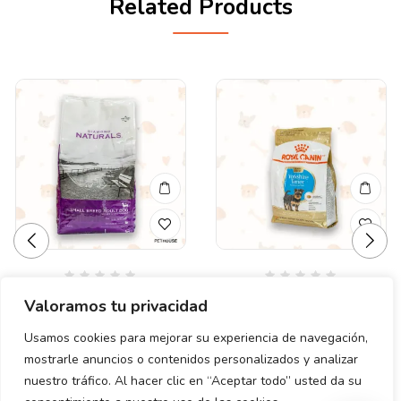
Related Products
Valorado
Valorado
DIAMOND ADULTO
ROYAL CANIN
Valoramos tu privacidad
en
en
SMALL BREED CHIKEN
YORKSHIRE PUPPY 1.14
0
0
de
de
RICE NATURALS 6 LB
KG.
Usamos cookies para mejorar su experiencia de navegación,
5
5
(2.72 KG)
mostrarle anuncios o contenidos personalizados y analizar
$
520.00
$
650.00
nuestro tráfico. Al hacer clic en “Aceptar todo” usted da su