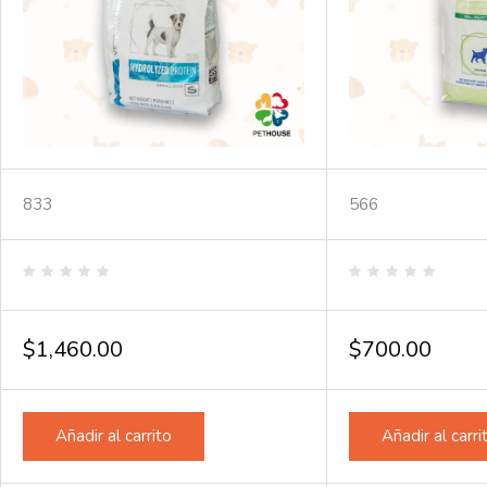
833
566
Valorado
Valorado
en
en
0
0
de
de
$
1,460.00
$
700.00
5
5
Añadir al carrito
Añadir al carri