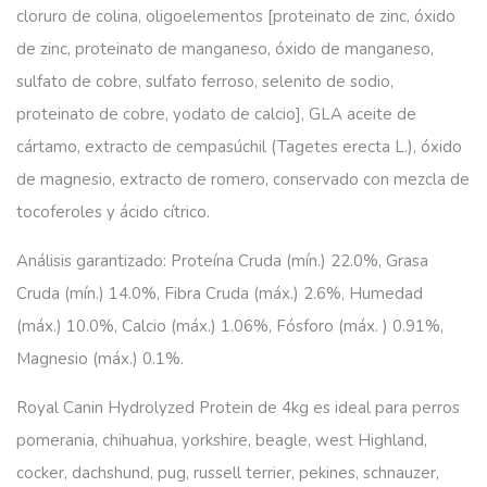
cloruro de colina, oligoelementos [proteinato de zinc, óxido
de zinc, proteinato de manganeso, óxido de manganeso,
sulfato de cobre, sulfato ferroso, selenito de sodio,
proteinato de cobre, yodato de calcio], GLA aceite de
cártamo, extracto de cempasúchil (Tagetes erecta L.), óxido
de magnesio, extracto de romero, conservado con mezcla de
tocoferoles y ácido cítrico.
Análisis garantizado: Proteína Cruda (mín.) 22.0%, Grasa
Cruda (mín.) 14.0%, Fibra Cruda (máx.) 2.6%, Humedad
(máx.) 10.0%, Calcio (máx.) 1.06%, Fósforo (máx. ) 0.91%,
Magnesio (máx.) 0.1%.
Royal Canin Hydrolyzed Protein de 4kg es ideal para perros
pomerania, chihuahua, yorkshire, beagle, west Highland,
cocker, dachshund, pug, russell terrier, pekines, schnauzer,