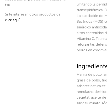
limitando la pérdi
tsu.
transepidérmica. 
Si te interesan otros productos da
La asociación de 
click aquí
.
Sacáridos (MOS) c
sinérgico antioxid
altos contenidos d
Vitamina C, Taurina
reforzar las defen
perros en crecimie
Ingredient
Harina de pollo, ar
grasa de pollo, tri
sabores naturales 
remolacha deshidr
vegetal, aceite de
silicoaluminato sód