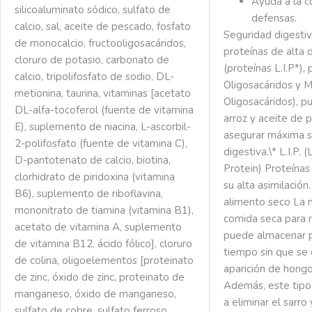
Ayuda a la c
silicoaluminato sódico, sulfato de
defensas.
calcio, sal, aceite de pescado, fosfato
Seguridad digesti
de monocalcio, fructooligosacáridos,
proteínas de alta d
cloruro de potasio, carbonato de
(proteínas L.I.P*),
calcio, tripolifosfato de sodio, DL-
Oligosacáridos y 
metionina, taurina, vitaminas [acetato
Oligosacáridos), p
DL-alfa-tocoferol (fuente de vitamina
arroz y aceite de 
E), suplemento de niacina, L-ascorbil-
asegurar máxima 
2-polifosfato (fuente de vitamina C),
digestiva.\* L.I.P.
D-pantotenato de calcio, biotina,
Protein) Proteínas
clorhidrato de piridoxina (vitamina
su alta asimilación
B6), suplemento de riboflavina,
alimento seco La 
mononitrato de tiamina (vitamina B1),
comida seca para 
acetato de vitamina A, suplemento
puede almacenar 
de vitamina B12, ácido fólico], cloruro
tiempo sin que se d
de colina, oligoelementos [proteinato
aparición de hongo
de zinc, óxido de zinc, proteinato de
Además, este tipo
manganeso, óxido de manganeso,
a eliminar el sarro 
sulfato de cobre, sulfato ferroso,