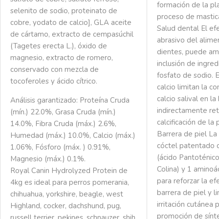
formación de la pl
selenito de sodio, proteinato de
proceso de masticac
cobre, yodato de calcio], GLA aceite
Salud dental El e
de cártamo, extracto de cempasúchil
abrasivo del alime
(Tagetes erecta L.), óxido de
dientes, puede amp
magnesio, extracto de romero,
inclusión de ingre
conservado con mezcla de
fosfato de sodio. 
tocoferoles y ácido cítrico.
calcio limitan la c
calcio salival en la
Análisis garantizado: Proteína Cruda
indirectamente ret
(mín.) 22.0%, Grasa Cruda (mín.)
calcificación de la 
14.0%, Fibra Cruda (máx.) 2.6%,
Barrera de piel La 
Humedad (máx.) 10.0%, Calcio (máx.)
cóctel patentado 
1.06%, Fósforo (máx. ) 0.91%,
(ácido Pantoténico,
Magnesio (máx.) 0.1%.
Colina) y 1 aminoác
Royal Canin Hydrolyzed Protein de
para reforzar la ef
4kg es ideal para perros pomerania,
barrera de piel y l
chihuahua, yorkshire, beagle, west
irritación cutánea 
Highland, cocker, dachshund, pug,
promoción de sínt
russell terrier, pekines, schnauzer, shih