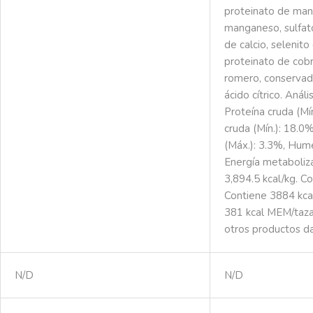
proteinato de man
manganeso, sulfat
de calcio, selenito
proteinato de cobr
romero, conservad
ácido cítrico. Análi
Proteína cruda (Mí
cruda (Mín.): 18.0%
(Máx.): 3.3%, Hum
Energía metaboliz
3,894.5 kcal/kg. Co
Contiene 3884 kcal
381 kcal MEM/taza.
otros productos d
N/D
N/D