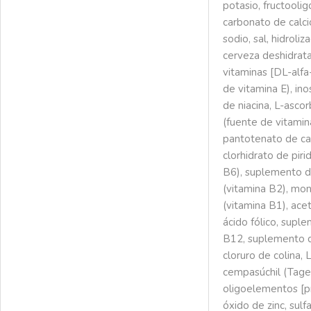
potasio, fructoolig
carbonato de calcio
sodio, sal, hidroli
cerveza deshidrata
vitaminas [DL-alfa
de vitamina E), in
de niacina, L-ascor
(fuente de vitamin
pantotenato de calc
clorhidrato de piri
B6), suplemento de
(vitamina B2), mon
(vitamina B1), ace
ácido fólico, supl
B12, suplemento d
cloruro de colina, L
cempasúchil (Taget
oligoelementos [pr
óxido de zinc, sulf