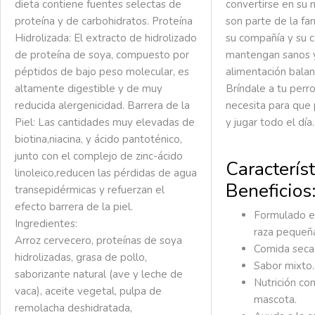
dieta contiene fuentes selectas de
convertirse en su m
proteína y de carbohidratos.
Proteína
son parte de la fam
Hidrolizada:
El extracto de hidrolizado
su compañía y su c
de proteína de soya, compuesto por
mantengan sanos y
péptidos de bajo peso molecular, es
alimentación balan
altamente digestible y de muy
Bríndale a tu perr
reducida alergenicidad.
Barrera de la
necesita para que 
Piel:
Las cantidades muy elevadas de
y jugar todo el día.
biotina,niacina, y ácido pantoténico,
junto con el complejo de zinc-ácido
Característ
linoleico,reducen las pérdidas de agua
Beneficios
transepidérmicas y refuerzan el
efecto barrera de la piel.
Formulado e
Ingredientes:
raza pequeñ
Arroz cervecero, proteínas de soya
Comida seca
hidrolizadas, grasa de pollo,
Sabor mixto.
saborizante natural (ave y leche de
Nutrición co
vaca), aceite vegetal, pulpa de
mascota.
remolacha deshidratada,