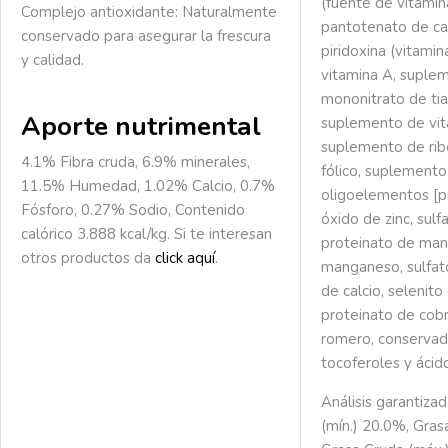
(fuente de vitamina
Complejo antioxidante:
Naturalmente
pantotenato de cal
conservado para asegurar la frescura
piridoxina (vitami
y calidad.
vitamina A, suplem
mononitrato de tia
Aporte nutrimental
suplemento de vit
suplemento de ribo
4.1% Fibra cruda, 6.9% minerales,
fólico, suplemento
11.5% Humedad, 1.02% Calcio, 0.7%
oligoelementos [pr
Fósforo, 0.27% Sodio, Contenido
óxido de zinc, sulf
calórico 3.888 kcal/kg. Si te interesan
proteinato de man
otros productos da
click aquí
.
manganeso, sulfat
de calcio, selenito
proteinato de cobr
romero, conservad
tocoferoles y ácido
Análisis garantiza
(mín.) 20.0%, Gras