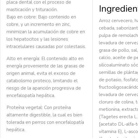
placa dental con el proceso de
Ingredien
masticación y trituración.
Bajo en cobre:
Bajo contenido en
Arroz cervecero, ha
cobre, y un incremento en zinc,
cebada, saborizant
minimizan la acumulación de cobre en
pulpa de remolach
los hepatocitos y las lesiones
levadura de cerve
intracelulares causadas por colestasis.
grasa de pollo, sa
calcio, aceite de 
Alto en energía:
El contenido alto en
silicoaluminato só
energía proveniente de las grasas de
semillas de plánta
origen animal, evita el exceso de
de potasio, fosfat
catabolismo proteico, limitando el
fructooligosacárido
riesgo de la aparición progresiva de
levadura de cerve
encefalopatía hepática.
cloruro de colina, 
Proteína vegetal:
Con proteína
metionina, extrac
altamente digestible, la cual es bien
(Tagetes erecta L.
tolerada en perros con encefalopatía
[acetato DL-alfa-t
hepática.
vitamina E), L-asco