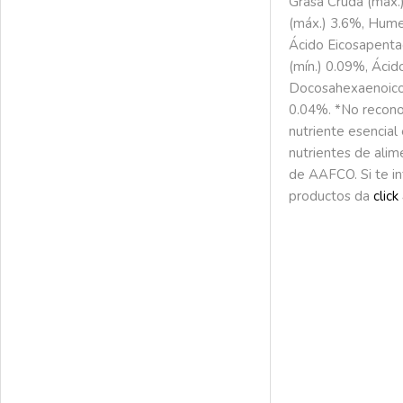
Grasa Cruda (máx.)
(máx.) 3.6%, Hume
Ácido Eicosapenta
(mín.) 0.09%, Ácid
Docosahexaenoico
0.04%. *No recon
nutriente esencial 
nutrientes de alim
de AAFCO. Si te in
productos da
click