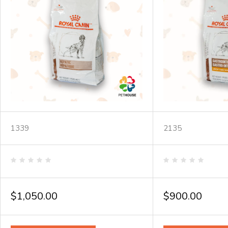
1339
2135
Valorado
Valorado
en
en
0
0
de
de
$
1,050.00
$
900.00
5
5