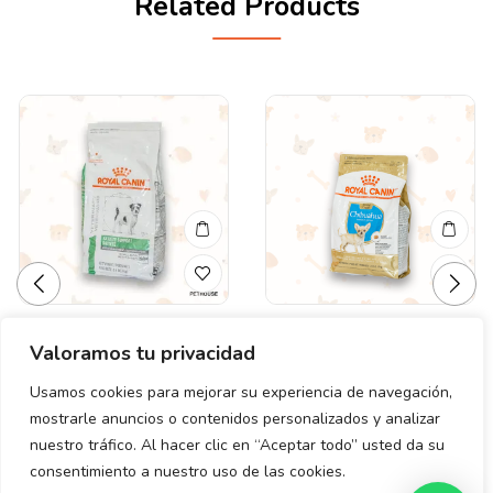
Related Products
Valoramos tu privacidad
Valorado
Valorado
ROYAL CANIN SATIETY
ROYAL CANIN
en
en
SUPPORT SMALL DOG 3
CHIHUAHUEÑO PUPPY
0
0
Usamos cookies para mejorar su experiencia de navegación,
de
de
KG
1.14 KG
mostrarle anuncios o contenidos personalizados y analizar
5
5
$
945.00
$
520.00
nuestro tráfico. Al hacer clic en “Aceptar todo” usted da su
consentimiento a nuestro uso de las cookies.