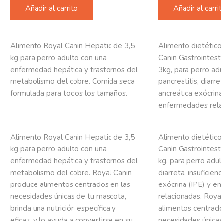
Añadir al carrito
Añadir al carri
Alimento Royal Canin Hepatic de 3,5
Alimento dietétic
kg para perro adulto con una
Canin Gastrointes
enfermedad hepática y trastornos del
3kg, para perro ad
metabolismo del cobre. Comida seca
pancreatitis, diarre
formulada para todos los tamaños.
ancreática exócrina
enfermedades rela
Alimento Royal Canin Hepatic de 3,5
Alimento dietétic
kg para perro adulto con una
Canin Gastrointest
enfermedad hepática y trastornos del
kg, para perro adul
metabolismo del cobre. Royal Canin
diarreta, insuficien
produce alimentos centrados en las
exócrina (IPE) y 
necesidades únicas de tu mascota,
relacionadas. Roya
brinda una nutrición específica y
alimentos centrado
eficaz, y lo ayuda a convertirse en su
necesidades única