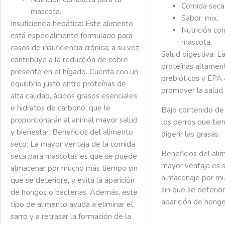
Comida seca
mascota.
Sabor: mix.
Insuficiencia hepática:
Este alimento
Nutrición co
está especialmente formulado para
mascota.
casos de insuficiencia crónica; a su vez,
Salud digestiva:
La
contribuye a la reducción de cobre
proteínas altament
presente en el hígado. Cuenta con un
prebióticos y EPA
equilibrio justo entre proteínas de
promover la salud 
alta calidad, ácidos grasos esenciales
e hidratos de carbono, que le
Bajo contenido de 
proporcionarán al animal mayor salud
los perros que tien
y bienestar.
Beneficios del alimento
digerir las grasas.
seco
: La mayor ventaja de la comida
Beneficios del ali
seca para mascotas es que se puede
mayor ventaja es s
almacenar por mucho más tiempo sin
almacenaje por m
que se deteriore, y evita la aparición
sin que se deterior
de hongos o bacterias. Además, este
aparición de hongo
tipo de alimento ayuda a eliminar el
sarro y a retrasar la formación de la