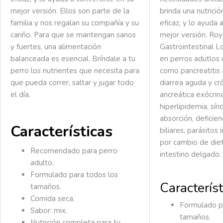
mejor versión. Ellos son parte de la
brinda una nutrició
familia y nos regalan su compañía y su
eficaz, y lo ayuda 
cariño. Para que se mantengan sanos
mejor versión. Roy
y fuertes, una alimentación
Gastrointestinal 
balanceada es esencial. Bríndale a tu
en perros adutlos
perro los nutrientes que necesita para
como pancreatitis 
que pueda correr, saltar y jugar todo
diarrea aguda y cró
el día.
ancreática exócrina
hiperlipidemia, sí
absorción, deficien
Características
biliares, parásitos 
por cambio de die
Recomendado para perro
intestino delgado.
adulto.
Formulado para todos los
Característ
tamaños.
Comida seca.
Formulado p
Sabor: mix.
tamaños.
Nutrición completa para tu