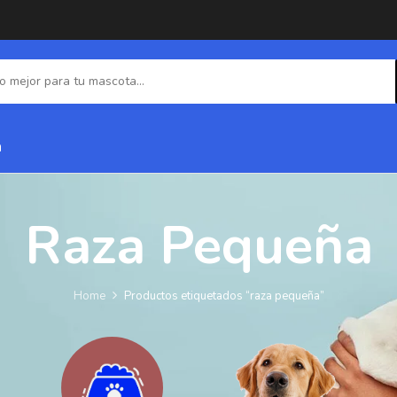
a
Raza Pequeña
Home
Productos etiquetados “raza pequeña”