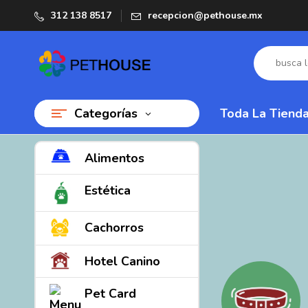
312 138 8517
recepcion@pethouse.mx
Categorías
Toda La Tiend
Alimentos
Estética
Cachorros
Hotel Canino
Pet Card