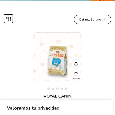
Default Sorting
Valorado
ROYAL CANIN
en
CHIHUAHUEÑO PUPPY
0
de
1.14 KG
Valoramos tu privacidad
5
$
520.00