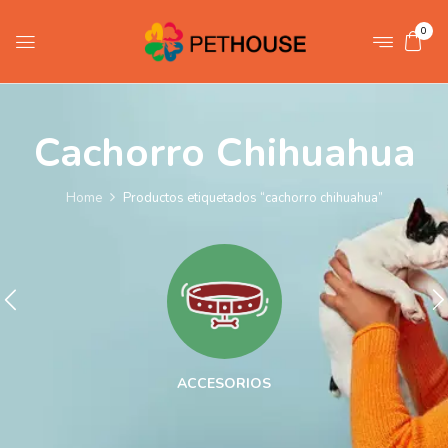
0
Cachorro Chihuahua
Home
Productos etiquetados “cachorro chihuahua”
ACCESORIOS