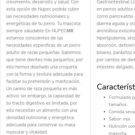
crecimiento, desarrollo y salud. Con
Gastrointestinal 
esta opción de Nupec podrás cubrir
en perros adutlos
las necesidades nutricionales y
como pancreatitis 
energéticas de tu perro.
Tu mascota
diarrea aguda y cró
siempre saludable
En NUPEC
ancreática exócrina
MR
estamos conscientes de las
hiperlipidemia, sí
necesidades específicas de un perro
absorción, deficien
adulto de razas pequeñas. Sabemos
biliares, parásitos 
que tiene dientes más pequeños, por
por cambio de die
ello hemos diseñado una croqueta
intestino delgado.
con la forma y textura adecuada para
facilitar su prehensión y masticación.
Característ
Un canino de raza pequeña es más
activo; sin embargo, la capacidad de
Formulado p
su tracto digestivo es limitada, por
tamaños.
ello necesitan un alimento con una
Comida seca
densidad nutricional y energética
Sabor: mix.
adecuada para conservar su masa
Nutrición co
muscular y vitalidad.
mascota.