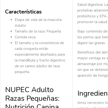
Salud digestiva:
La
Características
proteínas altament
prebióticos y EPA
Etapa de vida de la mascota:
promover la salud 
Adulto
Tamaño de la raza: Pequeña.
Bajo contenido de 
Comida seca.
los perros que tien
El tamaño y la consistencia de
digerir las grasas.
cada croqueta están
Beneficios del ali
especialmente diseñados para
mayor ventaja es s
la mandíbula y tracto digestivo
almacenaje por m
de un canino adulto de raza
sin que se deterior
pequeña.
aparición de hongo
NUPEC Adulto
Ingredien
Razas Pequeñas:
Arroz cervecero, ha
Nutrición Canina