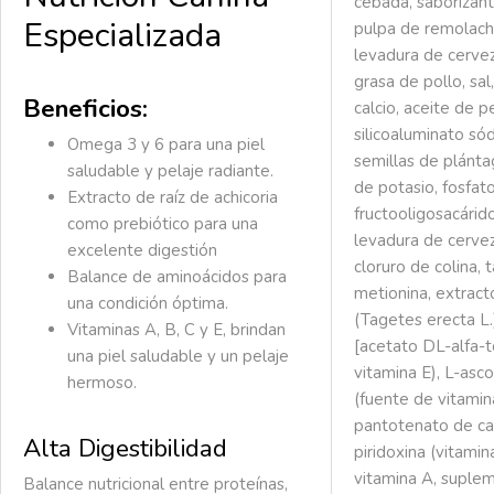
cebada, saborizant
Especializada
pulpa de remolach
levadura de cerve
grasa de pollo, sa
Beneficios:
calcio, aceite de 
silicoaluminato só
Omega 3 y 6 para una piel
semillas de plánta
saludable y pelaje radiante.
de potasio, fosfat
Extracto de raíz de achicoria
fructooligosacárido
como prebiótico para una
levadura de cerve
excelente digestión
cloruro de colina, 
Balance de aminoácidos para
metionina, extrac
una condición óptima.
(Tagetes erecta L.
Vitaminas A, B, C y E, brindan
[acetato DL-alfa-t
una piel saludable y un pelaje
vitamina E), L-asco
hermoso.
(fuente de vitamina
pantotenato de cal
Alta Digestibilidad
piridoxina (vitami
vitamina A, suplem
Balance nutricional entre proteínas,