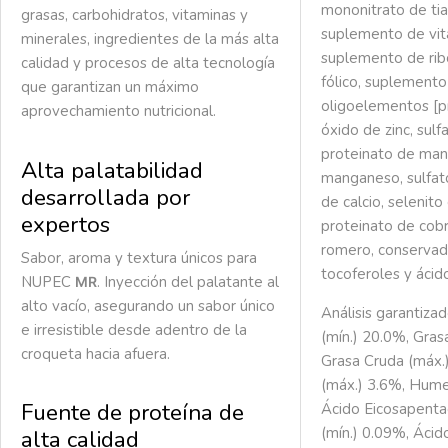
mononitrato de tia
grasas, carbohidratos, vitaminas y
suplemento de vit
minerales, ingredientes de la más alta
suplemento de ribo
calidad y procesos de alta tecnología
fólico, suplemento
que garantizan un máximo
oligoelementos [pr
aprovechamiento nutricional.
óxido de zinc, sulf
proteinato de man
Alta palatabilidad
manganeso, sulfat
desarrollada por
de calcio, selenito
expertos
proteinato de cobr
romero, conservad
Sabor, aroma y textura únicos para
tocoferoles y ácido
NUPEC
.
Inyección del palatante al
MR
alto vacío, asegurando un sabor único
Análisis garantiza
e irresistible desde adentro de la
(mín.) 20.0%, Gras
croqueta hacia afuera.
Grasa Cruda (máx.)
(máx.) 3.6%, Hume
Fuente de proteína de
Ácido Eicosapenta
(mín.) 0.09%, Ácid
alta calidad