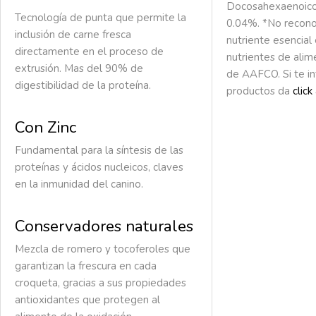
Docosahexaenoico
Tecnología de punta que permite la
0.04%. *No recon
inclusión de carne fresca
nutriente esencial 
directamente en el proceso de
nutrientes de alim
extrusión. Mas del 90% de
de AAFCO. Si te in
digestibilidad de la proteína.
productos da
click
Con Zinc
Fundamental para la síntesis de las
proteínas y ácidos nucleicos, claves
en la inmunidad del canino.
Conservadores naturales
Mezcla de romero y tocoferoles que
garantizan la frescura en cada
croqueta, gracias a sus propiedades
antioxidantes que protegen al