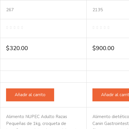
267
2135
Valorado
Valorado
en
en
0
0
de
de
$
320.00
$
900.00
5
5
Añadir al carrito
Añadir al carri
Alimento NUPEC Adulto Razas
Alimento dietétic
Pequeñas de 1kg, croqueta de
Canin Gastrointes