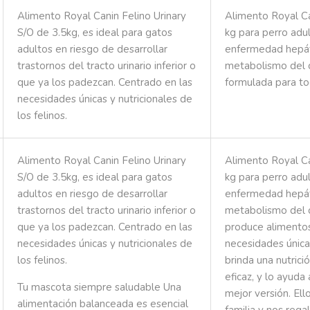
Alimento Royal Canin Felino Urinary
Alimento Royal Ca
S/O de 3.5kg, es ideal para gatos
kg para perro adu
adultos en riesgo de desarrollar
enfermedad hepáti
trastornos del tracto urinario inferior o
metabolismo del 
que ya los padezcan. Centrado en las
formulada para to
necesidades únicas y nutricionales de
los felinos.
Alimento Royal Canin Felino Urinary
Alimento Royal Ca
S/O de 3.5kg, es ideal para gatos
kg para perro adu
adultos en riesgo de desarrollar
enfermedad hepáti
trastornos del tracto urinario inferior o
metabolismo del c
que ya los padezcan. Centrado en las
produce alimentos
necesidades únicas y nutricionales de
necesidades única
los felinos.
brinda una nutrici
eficaz, y lo ayuda
Tu mascota siempre saludable Una
mejor versión. Ell
alimentación balanceada es esencial
familia y nos rega