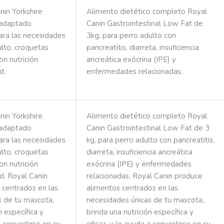
nin Yorkshire
Alimento dietético completo Royal
 adaptado
Canin Gastrointestinal Low Fat de
ara las necesidades
3kg, para perro adulto con
ulto, croquetas
pancreatitis, diarreta, insuficiencia
n nutrición
ancreática exócrina (IPE) y
d.
enfermedades relacionadas.
nin Yorkshire
Alimento dietético completo Royal
 adaptado
Canin Gastrointestinal Low Fat de 3
ara las necesidades
kg, para perro adulto con pancreatitis,
ulto, croquetas
diarreta, insuficiencia ancreática
n nutrición
exócrina (IPE) y enfermedades
d. Royal Canin
relacionadas. Royal Canin produce
 centrados en las
alimentos centrados en las
s de tu mascota,
necesidades únicas de tu mascota,
n específica y
brinda una nutrición específica y
a convertirse en su
eficaz, y lo ayuda a convertirse en su