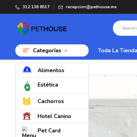
312 138 8517
recepcion@pethouse.mx
Categorías
Toda La Tiend
Alimentos
Estética
Cachorros
Hotel Canino
Pet Card