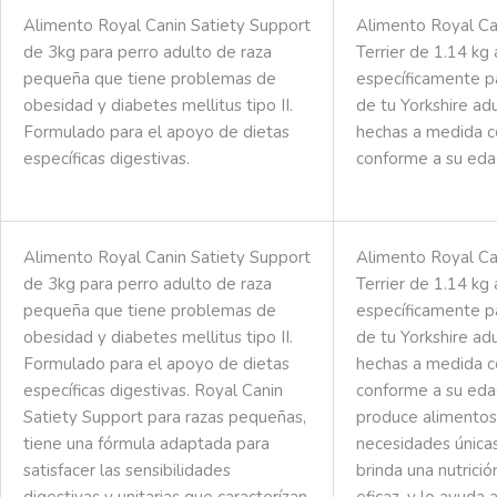
Alimento Royal Canin Satiety Support
Alimento Royal Ca
de 3kg para perro adulto de raza
Terrier de 1.14 kg
pequeña que tiene problemas de
específicamente p
obesidad y diabetes mellitus tipo II.
de tu Yorkshire ad
Formulado para el apoyo de dietas
hechas a medida co
específicas digestivas.
conforme a su eda
Alimento Royal Canin Satiety Support
Alimento Royal Ca
de 3kg para perro adulto de raza
Terrier de 1.14 kg
pequeña que tiene problemas de
específicamente p
obesidad y diabetes mellitus tipo II.
de tu Yorkshire ad
Formulado para el apoyo de dietas
hechas a medida co
específicas digestivas. Royal Canin
conforme a su eda
Satiety Support para razas pequeñas,
produce alimentos
tiene una fórmula adaptada para
necesidades única
satisfacer las sensibilidades
brinda una nutrició
digestivas y unitarias que caracterízan
eficaz, y lo ayuda 