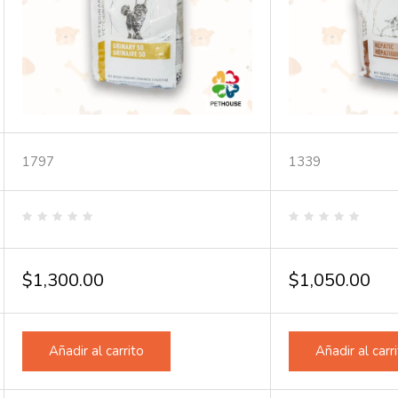
1797
1339
Valorado
Valorado
en
en
0
0
de
de
$
1,300.00
$
1,050.00
5
5
Añadir al carrito
Añadir al carr