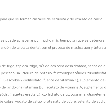
para que se formen cristales de estruvita y de oxalato de calcio.
se puede almacenar por mucho más tiempo sin que se deteriore, y
parición de la placa dental con el proceso de masticación y trituraci
 de trigo, tapioca, trigo, raíz de achicoria deshidratada, harina de 
pescado, sal, cloruro de potasio, fructooligosacáridos, tripolifosfa
), L-ascorbil-2-polifosfato (fuente de vitamina C), suplemento de 
to de piridoxina (vitamina B6), acetato de vitamina A, suplemento 
súchil (Tagetes erecta L.), clorhidrato de glucosamina, oligoelemen
cobre, yodato de calcio, proteinato de cobre, selenito de sodio], 