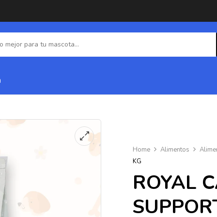
a
Home
Alimentos
Alime
KG
ROYAL C
SUPPORT