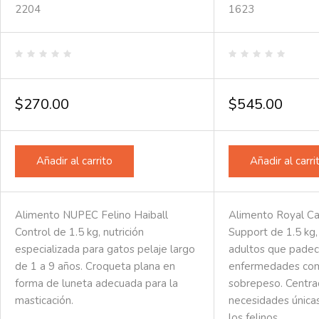
2204
1623
Valorado
Valorado
en
en
0
0
de
de
$
270.00
$
545.00
5
5
Añadir al carrito
Añadir al carri
Alimento NUPEC Felino Haiball
Alimento Royal Can
Control de 1.5 kg, nutrición
Support de 1.5 kg,
especializada para gatos pelaje largo
adultos que pade
de 1 a 9 años. Croqueta plana en
enfermedades com
forma de luneta adecuada para la
sobrepeso. Centra
masticación.
necesidades únicas
los felinos.