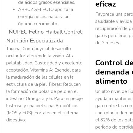
eficaz
de ácidos grasos esenciales.
ARROZ SELECTO aporta la
Favorece una pérd
energía necesaria para un
saludable y ayuda 
óptimo crecimiento.
recuperación de p
NUPEC Felino Haiball Control:
gatos perdieron p
Nutrición Especializada
de 3 meses.
Taurina:
Contribuye al desarrollo
ocular fortaleciendo la visión.
Alta
Control de
palatabilidad:
Gustosidad y excelente
demanda 
aceptación.
Vitamina A:
Esencial para
la maduración de las células en la
alimento
estructura de la piel.
Fibras:
Reducen
la formación de bolas de pelo en el
Un alto nivel de fi
intestino.
Omega 3 y 6:
Para un pelaje
ayuda a mantener 
lustroso y una piel sana.
Prebióticos
gato entre las co
(MOS y FOS):
Fortalecen el sistema
controlar la dema
digestivo.
el 82% de los gat
periodo de pérdid