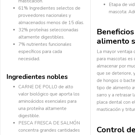
masticación.
Etapa de vid
61% Ingredientes selectos
de
mascota:
Ad
proveedores nacionales y
almacenados menos de 15 días.
Beneficios
32% proteínas seleccionadas
altamente digestibles.
alimento 
7% nutrientes funcionales
específicos para cada
La mayor ventaja 
necesidad.
para mascotas es
almacenar por muc
que se deteriore, y
Ingredientes nobles
de hongos o bacte
CARNE DE POLLO de alto
tipo de alimento a
valor biológico que aporta los
sarro y a retrasar 
aminoácidos esenciales para
placa dental con e
una proteína altamente
masticación y tritu
digestible.
PESCA FRESCA DE SALMÓN
Control d
concentra grandes cantidades