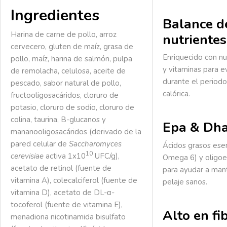
Ingredientes
Balance d
Harina de carne de pollo, arroz
nutrientes
cervecero, gluten de maíz, grasa de
Enriquecido con nu
pollo, maíz, harina de salmón, pulpa
y vitaminas para ev
de remolacha, celulosa, aceite de
durante el periodo
pescado, sabor natural de pollo,
calórica.
fructooligosacáridos, cloruro de
potasio, cloruro de sodio, cloruro de
colina, taurina, B-glucanos y
Epa & Dh
mananooligosacáridos (derivado de la
pared celular de
Saccharomyces
Ácidos grasos ese
10
cerevisiae
activa 1x10
UFC/g),
Omega 6) y oligoe
acetato de retinol (fuente de
para ayudar a mant
vitamina A), colecalciferol (fuente de
pelaje sanos.
vitamina D), acetato de DL-α-
tocoferol (fuente de vitamina E),
Alto en fi
menadiona nicotinamida bisulfato