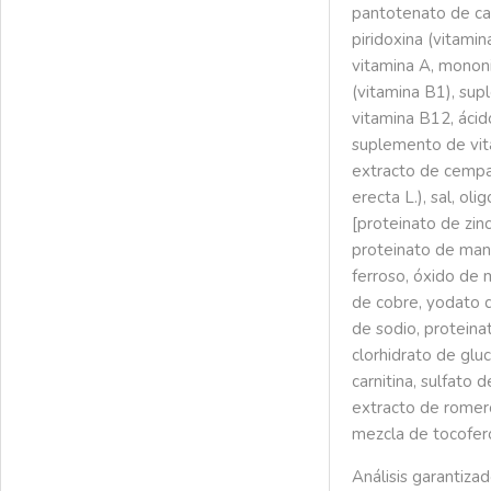
pantotenato de cal
piridoxina (vitami
vitamina A, mononi
(vitamina B1), su
vitamina B12, ácido
suplemento de vita
extracto de cempa
erecta L.), sal, ol
[proteinato de zinc
proteinato de man
ferroso, óxido de 
de cobre, yodato d
de sodio, proteina
clorhidrato de glu
carnitina, sulfato d
extracto de romer
mezcla de tocoferol
Análisis garantiza