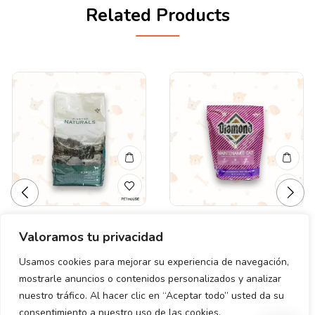
Related Products
Valoramos tu privacidad
Valorado
Valorado
DIAMOND SENIOR
DIAMOND CAT
en
en
NATURALS 6 LB (2.72
MANTENENCE 1 KG
0
0
Usamos cookies para mejorar su experiencia de navegación,
de
de
KG)
mostrarle anuncios o contenidos personalizados y analizar
$
145.00
5
5
$
510.00
nuestro tráfico. Al hacer clic en “Aceptar todo” usted da su
consentimiento a nuestro uso de las cookies.