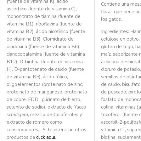
(fuente de vitamina K), ácido
Contiene una mezc
ascórbico (fuente de vitamina C),
fibras que tiene u
mononitrato de tiamina (fuente de
los gatos.
vitamina B1), riboflavina (fuente de
Ingredientes: Hari
vitamina B2), ácido nicotínico (fuente
celulosa en polvo, 
de vitamina B3). Clorhidrato de
gluten de trigo, h
piridoxina (fuente de vitamina B6),
maíz, saborizante n
cianocobalamina (fuente de vitamina
achicoria deshidrat
B12), D-biotina (fuente de vitamina
cloruro de potasio
H), D-pantotenato de calcio (fuente
semillas de plánta
de vitamina B5), ácido fólico,
de calcio, bisulfat
oligoelementos (proteinato de zinc,
de pescado, pirofo
proteinato de manganeso, proteinato
fosfato de monocal
de cobre, EDDI, glicinato de hierro,
colina, vitaminas [
selenito de sodio), extracto de
Yucca
tocoferol (fuente d
schidigera
, mezcla de tocoferoles y
ascorbil-2-polifos
extracto de romero como
vitamina C), suple
conservadores. Si te interesan otros
biotina, suplement
productos da
click aquí
.