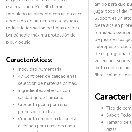
amigo para que pue
especializada. Por ello hemos
jugar todo el día. 
formulado un alimento con un balance
Support es un alto
adecuado de nutrientes que ayuda a
dieta alta en prot
reducir la formación de bolas de pelo,
formulado para pr
brindándole máxima protección de
de peso en los ga
piel y pelaje..
sobrepeso u obesi
de un programa de
Características:
veterinaria superv
dieta contiene una
Inocuidad Alimentaria.
fibras solubles e i
47 Controles de calidad en la
selección de materias primas.
Ingredientes selectos con
Caracterí
calidad grado humano.
Croqueta plana
para una
Tipo de comi
prehesión efectiva.
Sabor: Pollo
Croqueta en forma de luneta
Tamaño de la
diseñada para una adecuada
razas