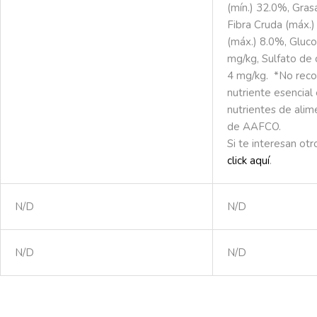
(mín.) 32.0%, Gras
Fibra Cruda (máx
(máx.) 8.0%, Gluco
mg/kg, Sulfato de c
4 mg/kg. *No rec
nutriente esencial 
nutrientes de alim
de AAFCO.
Si te interesan ot
click aquí
.
N/D
N/D
N/D
N/D