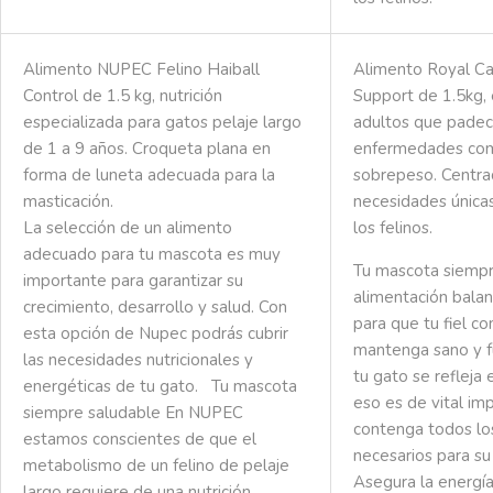
Alimento NUPEC Felino Haiball
Alimento Royal Can
Control de 1.5 kg, nutrición
Support de 1.5kg, 
especializada para gatos pelaje largo
adultos que pade
de 1 a 9 años. Croqueta plana en
enfermedades com
forma de luneta adecuada para la
sobrepeso. Centra
masticación.
necesidades únicas
La selección de un alimento
los felinos.
adecuado para tu mascota es muy
Tu mascota siempr
importante para garantizar su
alimentación bala
crecimiento, desarrollo y salud. Con
para que tu fiel c
esta opción de Nupec podrás cubrir
mantenga sano y f
las necesidades nutricionales y
tu gato se refleja 
energéticas de tu gato.
Tu mascota
eso es de vital im
siempre saludable
En NUPEC
contenga todos lo
estamos conscientes de que el
necesarios para su
metabolismo de un felino de pelaje
Asegura la energía
largo requiere de una nutrición