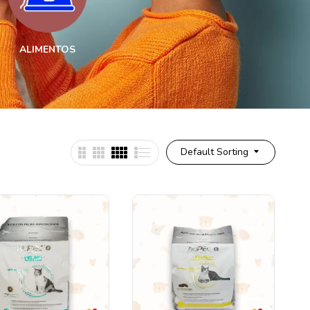
ALIMENTOS
ESTÉTICA
MEDI
Default Sorting