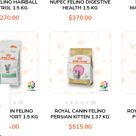
ELINO HAIRBALL
NUPEC FELINO DIGESTIVE
en
ROL 1.5 KG
HEALTH 1.5 KG
M
0
de
270.00
$
370.00
5
(0)
(0)
,
rado
Valorado
CANIN FELINO
ROYAL CANIN FELINO
ROY
en
SUPPORT 1.5 KG
PERSIAN KITTEN 1.37 KG
P
0
de
545.00
$
515.00
5