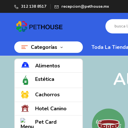
312 138 8517
recepcion@pethouse.mx
Categorías
Toda La Tiend
Alimentos
A
Estética
Cachorros
Hotel Canino
Pet Card