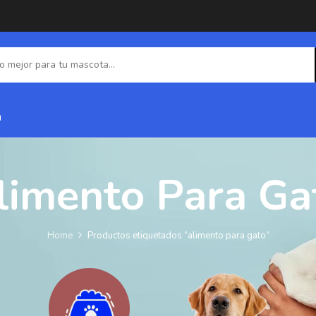
a
limento Para Ga
Home
Productos etiquetados “alimento para gato”