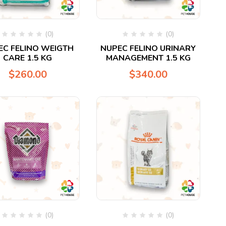
(0)
(0)
Valorado
Valorado
EC FELINO WEIGTH
NUPEC FELINO URINARY
en
en
CARE 1.5 KG
MANAGEMENT 1.5 KG
0
0
de
de
$
260.00
$
340.00
5
5
(0)
(0)
Valorado
Valorado