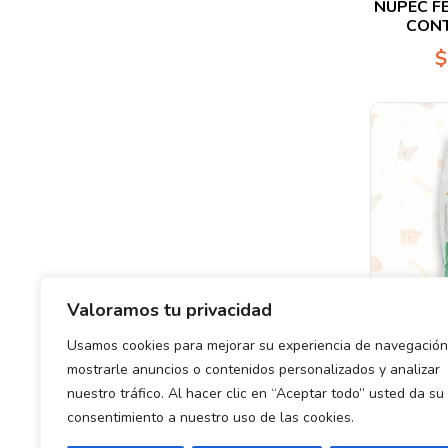
NUPEC F
en
CONT
0
de
$
5
Valoramos tu privacidad
Usamos cookies para mejorar su experiencia de navegación
Valo
ROYAL 
mostrarle anuncios o contenidos personalizados y analizar
en
SATIETY 
0
nuestro tráfico. Al hacer clic en “Aceptar todo” usted da su
de
$
5
consentimiento a nuestro uso de las cookies.