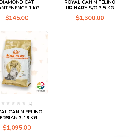
DIAMOND CAT
ROYAL CANIN FELINO
en
en
ANTENENCE 1 KG
URINARY S/O 3.5 KG
0
0
de
de
$
145.00
$
1,300.00
5
5
(0)
Valorado
AL CANIN FELINO
en
ERSIAN 3.18 KG
0
de
$
1,095.00
5