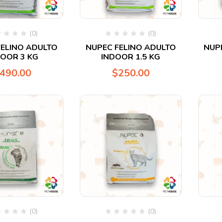
(0)
(0)
rado
Valorado
FELINO ADULTO
NUPEC FELINO ADULTO
NUP
en
DOOR 3 KG
INDOOR 1.5 KG
0
de
490.00
$
250.00
5
(0)
(0)
rado
Valorado