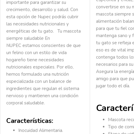
importante para garantizar su
convertirse en su 
crecimiento, desarrollo y salud. Con
mascota siempre 
esta opción de Nupec podrás cubrir
alimentación bala
las necesidades nutricionales y
para que tu fiel c
energéticas de tu gato.
Tu mascota
mantenga sano y f
siempre saludable
En
tu gato se refleja 
NUPEC estamos conscientes de que
eso es de vital im
un felino con un estilo de vida
contenga todos lo
hogareño tiene necesidades
necesarios para su
nutricionales especiales. Por ello,
Asegura la energía
hemos formulado una nutrición
amigo para que pue
especializada con un balance de
jugar todo el día.
ingredientes que regulan el sistema
nervioso y mantienen una condición
corporal saludable.
Caracterí
Características:
Mascota re
Tipo de comi
Inocuidad Alimentaria.
Etapa de vid