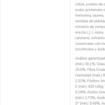
cobre, yodato de c
sodio, proteinato 
metionina, taurina,
semillas de plánta
extracto de cempa
erecta L.), L-lisin
caroteno, extract
conservado con m
tocoferoles y ácido
Análisis garantiza
(mín.) 30.1%, Gras
20.0%, Fibra Cruda
Humedad (máx.) 8.
1.02%, Fósforo (mí
E (mín.) 420 UI/kg, 
0.18%, Ácidos Gr
(mín.) 2.73%, Áci
3* (mín.) 0.49%, Á