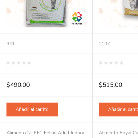
341
2107
Valorado
Valorado
en
en
0
0
de
de
$
490.00
$
515.00
5
5
Añadir al carrito
Añadir al carri
Alimento NUPEC Felino Adult Indoor
Alimento Royal Ca