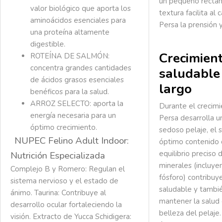
un pequeño rectán
valor biológico que aporta los
textura facilita al
aminoácidos esenciales para
Persa la prensión y
una proteína altamente
digestible.
Crecimien
ROTEÍNA DE SALMÓN:
concentra grandes cantidades
saludable
de ácidos grasos esenciales
largo
benéficos para la salud.
ARROZ SELECTO: aporta la
Durante el crecimi
energía necesaria para un
Persa desarrolla u
óptimo crecimiento.
sedoso pelaje, el s
NUPEC Felino Adult Indoor:
óptimo contenido 
equilibrio preciso 
Nutrición Especializada
minerales (incluye
Complejo B y Romero:
Regulan el
fósforo) contribuy
sistema nervioso y el estado de
saludable y tambi
ánimo.
Taurina:
Contribuye al
mantener la salud d
desarrollo ocular fortaleciendo la
belleza del pelaje
visión.
Extracto de Yucca Schidigera: