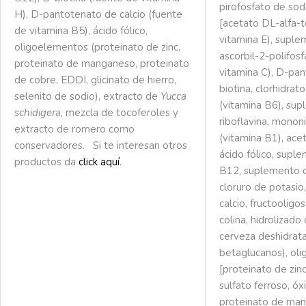
pirofosfato de sod
H), D-pantotenato de calcio (fuente
[acetato DL-alfa-t
de vitamina B5), ácido fólico,
vitamina E), suple
oligoelementos (proteinato de zinc,
ascorbil-2-polifos
proteinato de manganeso, proteinato
vitamina C), D-pan
de cobre, EDDI, glicinato de hierro,
biotina, clorhidrat
selenito de sodio), extracto de
Yucca
(vitamina B6), su
schidigera
, mezcla de tocoferoles y
riboflavina, monon
extracto de romero como
(vitamina B1), ace
conservadores. Si te interesan otros
ácido fólico, supl
productos da
click aquí
.
B12, suplemento d
cloruro de potasio
calcio, fructooligo
colina, hidrolizado
cerveza deshidrat
betaglucanos), ol
[proteinato de zinc
sulfato ferroso, ó
proteinato de man