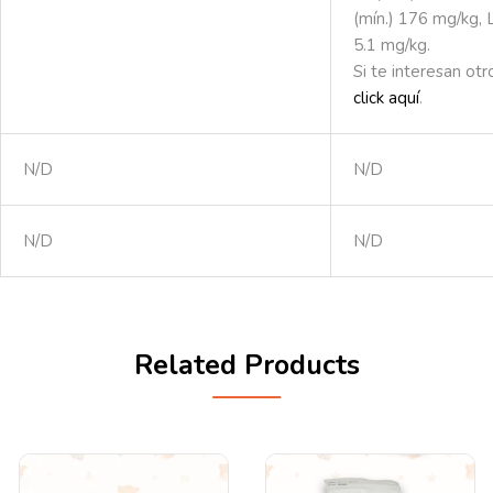
(mín.) 176 mg/kg, L
5.1 mg/kg.
Si te interesan ot
click aquí
.
N/D
N/D
N/D
N/D
Related Products