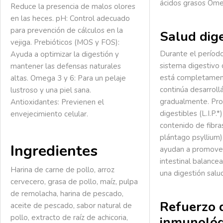
ácidos grasos Om
Reduce la presencia de malos olores
en las heces.
pH:
Control adecuado
para prevención de cálculos en la
Salud dige
vejiga.
Prebióticos (MOS y FOS):
Durante el período
Ayuda a optimizar la digestión y
sistema digestivo 
mantener las defensas naturales
está completament
altas.
Omega 3 y 6:
Para un pelaje
continúa desarrol
lustroso y una piel sana.
gradualmente. Pro
Antioxidantes:
Previenen el
digestibles (L.I.P.*
envejecimiento celular.
contenido de fibra
plántago psyllium)
Ingredientes
ayudan a promover
intestinal balance
Harina de carne de pollo, arroz
una digestión salu
cervecero, grasa de pollo, maíz, pulpa
de remolacha, harina de pescado,
Refuerzo 
aceite de pescado, sabor natural de
pollo, extracto de raíz de achicoria,
inmunológ