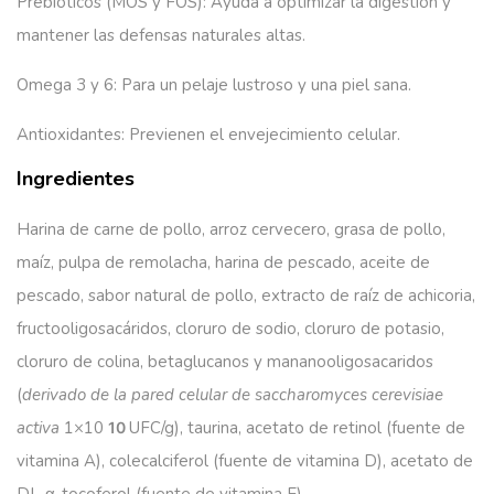
Prebióticos (MOS y FOS):
Ayuda a optimizar la digestión y
mantener las defensas naturales altas.
Omega 3 y 6:
Para un pelaje lustroso y una piel sana.
Antioxidantes:
Previenen el envejecimiento celular.
Ingredientes
Harina de carne de pollo, arroz cervecero, grasa de pollo,
maíz, pulpa de remolacha, harina de pescado, aceite de
pescado, sabor natural de pollo, extracto de raíz de achicoria,
fructooligosacáridos, cloruro de sodio, cloruro de potasio,
cloruro de colina, betaglucanos y mananooligosacaridos
(
derivado de la pared celular de saccharomyces cerevisiae
activa
1×10
UFC/g), taurina, acetato de retinol (fuente de
10
vitamina A), colecalciferol (fuente de vitamina D), acetato de
DL-α-tocoferol (fuente de vitamina E).