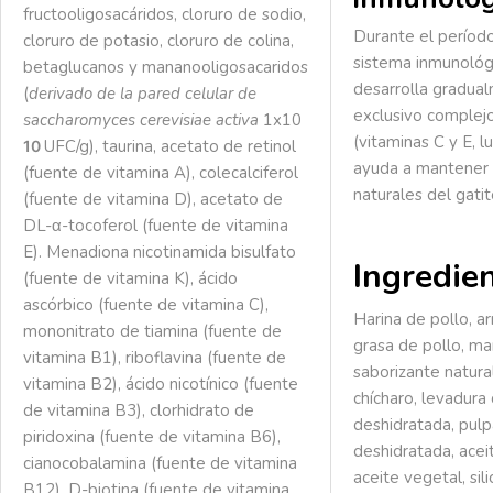
fructooligosacáridos, cloruro de sodio,
Durante el período
cloruro de potasio, cloruro de colina,
sistema inmunológi
betaglucanos y mananooligosacaridos
desarrolla gradua
(
derivado de la pared celular de
exclusivo complej
saccharomyces cerevisiae activa
1x10
(vitaminas C y E, lu
UFC/g), taurina, acetato de retinol
10
ayuda a mantener 
(fuente de vitamina A), colecalciferol
naturales del gatit
(fuente de vitamina D), acetato de
DL-α-tocoferol (fuente de vitamina
E). Menadiona nicotinamida bisulfato
Ingredie
(fuente de vitamina K), ácido
ascórbico (fuente de vitamina C),
Harina de pollo, a
mononitrato de tiamina (fuente de
grasa de pollo, maí
vitamina B1), riboflavina (fuente de
saborizante natural
vitamina B2), ácido nicotínico (fuente
chícharo, levadura
de vitamina B3), clorhidrato de
deshidratada, pul
piridoxina (fuente de vitamina B6),
deshidratada, acei
cianocobalamina (fuente de vitamina
aceite vegetal, sil
B12), D-biotina (fuente de vitamina