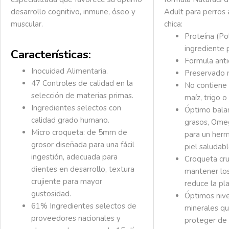
desarrollo cognitivo, inmune, óseo y
Adult para perros 
muscular.
chica:
Proteína (Po
ingrediente p
Características:
Formula anti
Inocuidad Alimentaria.
Preservado 
47 Controles de calidad en la
No contiene
selección de materias primas.
maíz, trigo o
Ingredientes selectos con
Óptimo bala
calidad grado humano.
grasos, Om
Micro croqueta:
de 5mm de
para un herm
grosor diseñada para una fácil
piel saludabl
ingestión, adecuada para
Croqueta cru
dientes en desarrollo, textura
mantener los
crujiente para mayor
reduce la pla
gustosidad.
Óptimos nive
61% Ingredientes selectos
de
minerales q
proveedores nacionales y
proteger de l