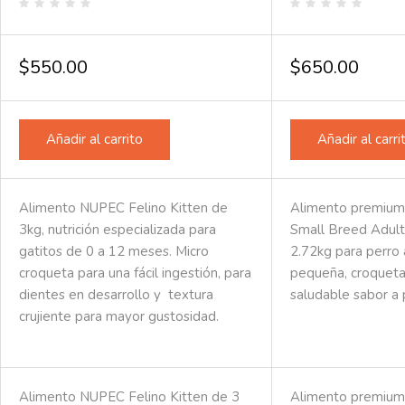
Valorado
Valorado
en
en
0
0
de
de
$
550.00
$
650.00
5
5
Añadir al carrito
Añadir al carri
Alimento NUPEC Felino Kitten de
Alimento premium
3kg, nutrición especializada para
Small Breed Adult
gatitos de 0 a 12 meses. Micro
2.72kg para perro 
croqueta para una fácil ingestión, para
pequeña, croqueta
dientes en desarrollo y textura
saludable sabor a 
crujiente para mayor gustosidad.
Alimento NUPEC Felino Kitten de 3
Alimento premium