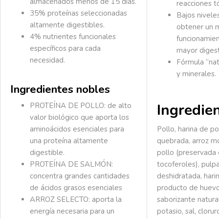
almacenados menos de 15 días.
reacciones tó
35% proteínas seleccionadas
Bajos nivele
altamente digestibles.
obtener un 
4% nutrientes funcionales
funcionamien
específicos para cada
mayor digest
necesidad.
Fórmula “nat
y minerales.
Ingredientes nobles
Ingredie
PROTEÍNA DE POLLO: de alto
valor biológico que aporta los
aminoácidos esenciales para
Pollo, harina de p
una proteína altamente
quebrada, arroz mo
digestible.
pollo (preservada
PROTEÍNA DE SALMÓN:
tocoferoles), pul
concentra grandes cantidades
deshidratada, hari
de ácidos grasos esenciales
producto de huevo,
ARROZ SELECTO: aporta la
saborizante natural
energía necesaria para un
potasio, sal, clorur