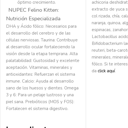
óptimo crecimiento.
achicoria deshidrat
NUPEC Felino Kitten:
extracto de yuca sc
col rizada, chía, c
Nutrición Especializada
naranja, quinoa, al
DHA y Ácido fólico:
Necesarios para
espinacas, zanahor
el desarrollo del cerebro y de las
Lactobacillus acido
células nerviosas.
Taurina:
Contribuye
Bifidobacterium lac
al desarrollo ocular fortaleciendo la
reuteri, beta-carot
visión desde la etapa temprana.
Alta
minerales, mineral
palatabilidad:
Gustosidad y excelente
fólico. Si te inter
aceptación.
Vitaminas, minerales y
da
click aquí
.
antioxidantes:
Refuerzan el sistema
inmune.
Calcio:
Ayuda al desarrollo
sano de los huesos y dientes.
Omega
3 y 6:
Para un pelaje lustroso y una
piel sana.
Prebióticos (MOS y FOS):
Fortalecen el sistema digestivo.