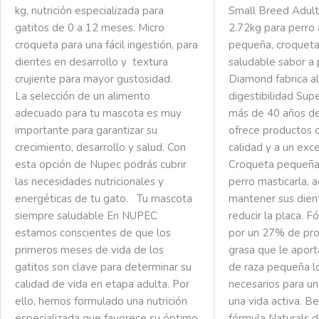
kg, nutrición especializada para
Small Breed Adult
gatitos de 0 a 12 meses. Micro
2.72kg para perro 
croqueta para una fácil ingestión, para
pequeña, croqueta
dientes en desarrollo y textura
saludable sabor a 
crujiente para mayor gustosidad.
Diamond fabrica a
La selección de un alimento
digestibilidad Su
adecuado para tu mascota es muy
más de 40 años de
importante para garantizar su
ofrece productos c
crecimiento, desarrollo y salud. Con
calidad y a un exc
esta opción de Nupec podrás cubrir
Croqueta pequeña q
las necesidades nutricionales y
perro masticarla,
energéticas de tu gato.
Tu mascota
mantener sus dient
siempre saludable
En NUPEC
reducir la placa. 
estamos conscientes de que los
por un 27% de pr
primeros meses de vida de los
grasa que le aport
gatitos son clave para determinar su
de raza pequeña lo
calidad de vida en etapa adulta. Por
necesarios para un
ello, hemos formulado una nutrición
una vida activa.
Be
especializada que favorece su óptimo
fórmula Naturals 