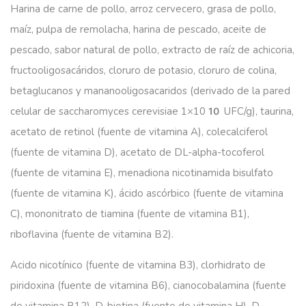
Harina de carne de pollo, arroz cervecero, grasa de pollo,
maíz, pulpa de remolacha, harina de pescado, aceite de
pescado, sabor natural de pollo, extracto de raíz de achicoria,
fructooligosacáridos, cloruro de potasio, cloruro de colina,
betaglucanos y mananooligosacaridos (derivado de la pared
celular de saccharomyces cerevisiae 1×10
UFC/g), taurina,
10
acetato de retinol (fuente de vitamina A), colecalciferol
(fuente de vitamina D), acetato de DL-alpha-tocoferol
(fuente de vitamina E), menadiona nicotinamida bisulfato
(fuente de vitamina K), ácido ascórbico (fuente de vitamina
C), mononitrato de tiamina (fuente de vitamina B1),
riboflavina (fuente de vitamina B2).
Acido nicotínico (fuente de vitamina B3), clorhidrato de
piridoxina (fuente de vitamina B6), cianocobalamina (fuente
de vitamina B12), D-biotina (fuente de vitamina H), D-