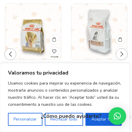
Valoramos tu privacidad
Valorado
Valorado
ROYAL CANIN
ROYAL CANIN GASTRO
en
en
YORKSHIRE ADULTO
INTESTINAL PUPPY 4 KG
0
0
Usamos cookies para mejorar su experiencia de navegación,
de
de
1.14 KG
mostrarle anuncios o contenidos personalizados y analizar
$
1,300.00
5
5
$
510.00
nuestro tráfico. Al hacer clic en “Aceptar todo” usted da su
consentimiento a nuestro uso de las cookies.
¿Cómo puedo ayudarte?
Personalizar
Rechazar todo
Aceptar todo