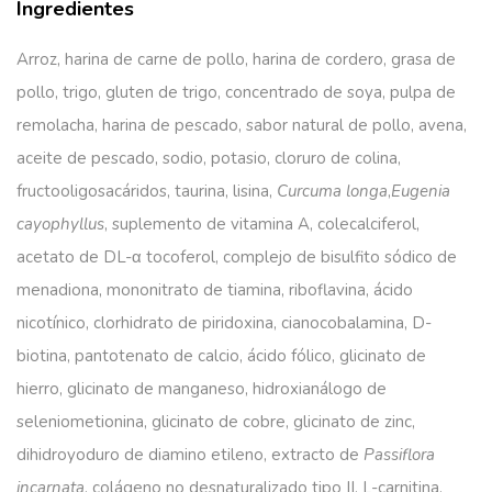
Ingredientes
Arroz, harina de carne de pollo, harina de cordero, grasa de
pollo, trigo, gluten de trigo, concentrado de soya, pulpa de
remolacha, harina de pescado, sabor natural de pollo, avena,
aceite de pescado, sodio, potasio, cloruro de colina,
fructooligosacáridos, taurina, lisina,
Curcuma longa
,
Eugenia
cayophyllus
, suplemento de vitamina A, colecalciferol,
acetato de DL-α tocoferol, complejo de bisulfito sódico de
menadiona, mononitrato de tiamina, riboflavina, ácido
nicotínico, clorhidrato de piridoxina, cianocobalamina, D-
biotina, pantotenato de calcio, ácido fólico, glicinato de
hierro, glicinato de manganeso, hidroxianálogo de
seleniometionina, glicinato de cobre, glicinato de zinc,
dihidroyoduro de diamino etileno, extracto de
Passiflora
incarnata
, colágeno no desnaturalizado tipo II, L-carnitina,