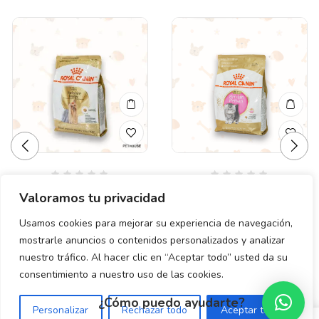
Valorado
Valorado
ROYAL CANIN
ROYAL CANIN FELINO
Valoramos tu privacidad
en
en
YORKSHIRE 4.54 KG
PERSIAN KITTEN 1.37 KG
0
0
de
de
Usamos cookies para mejorar su experiencia de navegación,
$
1,395.00
$
515.00
5
5
mostrarle anuncios o contenidos personalizados y analizar
nuestro tráfico. Al hacer clic en “Aceptar todo” usted da su
consentimiento a nuestro uso de las cookies.
¿Cómo puedo ayudarte?
Personalizar
Rechazar todo
Aceptar todo