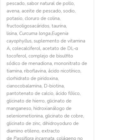
pescado, sabor natural de pollo,
avena, aceite de pescado, sodio,
potasio, cloruro de colina,
fructooligosacáridos, taurina,
lisina,
Curcuma longa
,
Eugenia
cayophyllus
, suplemento de vitamina
A, colecalciferol, acetato de DL-α
tocoferol, complejo de bisulfito
sódico de menadiona, mononitrato de
tiamina, riboflavina, ácido nicotínico,
clorhidrato de piridoxina,
cianocobalamina, D-biotina,
pantotenato de calcio, ácido fólico,
glicinato de hierro, glicinato de
manganeso, hidroxianálogo de
seleniometionina, glicinato de cobre,
glicinato de zinc, dihidroyoduro de
diamino etileno, extracto
de
Passiflora incarnata
, colágeno no