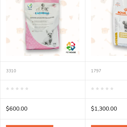
3310
1797
Valorado
Valorado
en
en
0
0
de
de
$
600.00
$
1,300.00
5
5