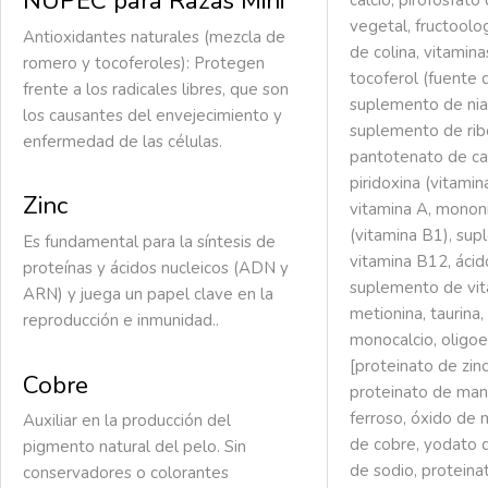
NUPEC para Razas Mini
vegetal, fructoolo
Antioxidantes naturales (mezcla de
de colina, vitamin
romero y tocoferoles): Protegen
tocoferol (fuente 
frente a los radicales libres, que son
suplemento de niac
los causantes del envejecimiento y
suplemento de ribo
enfermedad de las células.
pantotenato de cal
piridoxina (vitami
Zinc
vitamina A, mononi
(vitamina B1), su
Es fundamental para la síntesis de
vitamina B12, ácido
proteínas y ácidos nucleicos (ADN y
suplemento de vit
ARN) y juega un papel clave en la
metionina, taurina,
reproducción e inmunidad..
monocalcio, oligo
[proteinato de zinc
Cobre
proteinato de man
ferroso, óxido de 
Auxiliar en la producción del
de cobre, yodato d
pigmento natural del pelo. Sin
de sodio, proteina
conservadores o colorantes