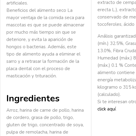
extracto de cempa
artificiales.
erecta L.), extrac
Beneficios del alimento seco
La
conservado de me
mayor ventaja de la comida seca para
tocoferoles, ácido c
mascotas es que se puede almacenar
por mucho más tiempo sin que se
Análisis garantiza
deteriore, y evita la aparición de
(mín.) 32.5%, Gras
hongos o bacterias. Además, este
13.0%, Fibra Cruda
tipo de alimento ayuda a eliminar el
Humedad (máx.) 8
sarro y a retrasar la formación de la
(máx.) 0.1 % Conte
placa dental con el proceso de
alimento contiene
masticación y trituración.
energía metaboliz
kilogramo o 315 k
(calculado).
Ingredientes
Si te interesan ot
click aquí
.
Arroz, harina de carne de pollo, harina
de cordero, grasa de pollo, trigo,
gluten de trigo, concentrado de soya,
pulpa de remolacha, harina de