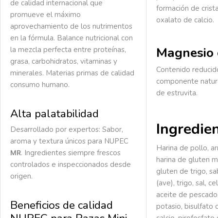
de calidad internacional que
formación de crista
promueve el máximo
oxalato de calcio.
aprovechamiento de los nutrimentos
en la fórmula. Balance nutricional con
Magnesio 
la mezcla perfecta entre proteínas,
grasa, carbohidratos, vitaminas y
Contenido reducid
minerales. Materias primas de calidad
componente natura
consumo humano.
de estruvita.
Alta palatabilidad
Ingredie
Desarrollado por expertos: Sabor,
aroma y textura únicos para NUPEC
Harina de pollo, ar
.
Ingredientes siempre frescos
MR
harina de gluten ma
controlados e inspeccionados desde
gluten de trigo, sa
origen.
(ave), trigo, sal, c
aceite de pescado,
Beneficios de calidad
potasio, bisulfato 
calcio, pirofosfato