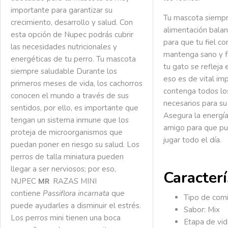
importante para garantizar su
Tu mascota siempr
crecimiento, desarrollo y salud. Con
alimentación bala
esta opción de Nupec podrás cubrir
para que tu fiel c
las necesidades nutricionales y
mantenga sano y f
energéticas de tu perro.
Tu mascota
tu gato se refleja 
siempre saludable
Durante los
eso es de vital im
primeros meses de vida, los cachorros
contenga todos lo
conocen el mundo a través de sus
necesarios para su
sentidos, por ello, es importante que
Asegura la energía
tengan un sistema inmune que los
amigo para que pue
proteja de microorganismos que
jugar todo el día.
puedan poner en riesgo su salud. Los
perros de talla miniatura pueden
llegar a ser nerviosos; por eso,
Caracterí
NUPEC
RAZAS MINI
MR
contiene
Passiflora incarnata
que
Tipo de comi
puede ayudarles a disminuir el estrés.
Sabor: Mix
Los perros mini tienen una boca
Etapa de vid