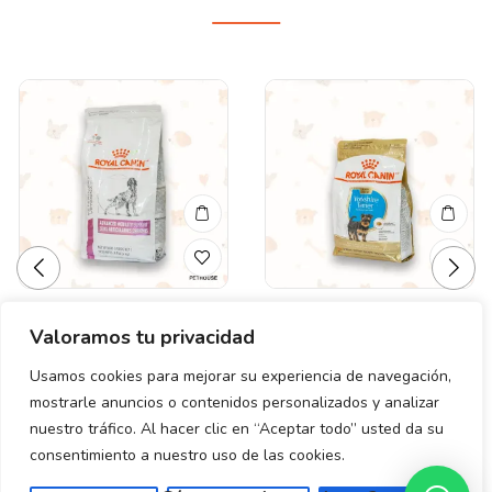
Valoramos tu privacidad
Valorado
Valorado
ROYAL CANIN MOBILITY
ROYAL CANIN
en
en
ADVANCED DOG 4 KG
YORKSHIRE PUPPY 1.14
0
0
Usamos cookies para mejorar su experiencia de navegación,
de
de
KG.
mostrarle anuncios o contenidos personalizados y analizar
$
1,200.00
5
5
$
520.00
nuestro tráfico. Al hacer clic en “Aceptar todo” usted da su
consentimiento a nuestro uso de las cookies.