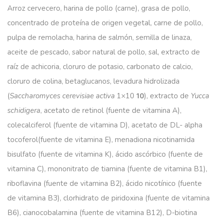
Arroz cervecero, harina de pollo (carne), grasa de pollo,
concentrado de proteína de origen vegetal, carne de pollo,
pulpa de remolacha, harina de salmón, semilla de linaza,
aceite de pescado, sabor natural de pollo, sal, extracto de
raíz de achicoria, cloruro de potasio, carbonato de calcio,
cloruro de colina, betaglucanos, levadura hidrolizada
(
Saccharomyces cerevisiae activa
1×10
), extracto de
Yucca
10
schidigera
, acetato de retinol (fuente de vitamina A),
colecalciferol (fuente de vitamina D), acetato de DL- alpha
tocoferol(fuente de vitamina E), menadiona nicotinamida
bisulfato (fuente de vitamina K), ácido ascórbico (fuente de
vitamina C), mononitrato de tiamina (fuente de vitamina B1),
riboflavina (fuente de vitamina B2), ácido nicotínico (fuente
de vitamina B3), clorhidrato de piridoxina (fuente de vitamina
B6), cianocobalamina (fuente de vitamina B12), D-biotina