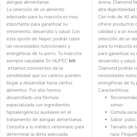
alergias alimentarias.
avena.
Diamond fa
La selección de un alimento
alta digestibilida
adecuado para tu mascota es muy
Con más de 40 año
importante para garantizar su
ofrece productos c
crecimiento, desarrollo y salud. Con
calidad y a un exc
esta opción de Nupec podrás cubrir
selección de un a
las necesidades nutricionales y
para tu mascota e
energéticas de tu perro.
Tu mascota
para garantizar su 
siempre saludable
En NUPEC
desarrollo y salud
MR
estamos conscientes de la
Diamond podrás cu
sensibilidad que los caninos pueden
necesidades nutric
llegar a desarrollar hacia ciertos
energéticas de tu
alimentos. Por ello hemos
Características:
desarrollado una fórmula
Recomendad
especializada con ingredientes
senior.
hipoalergénicos auxiliares en el
Comida seca
tratamiento de alergias alimentarias.
Sabor: pollo
Consulta a tu médico veterinario para
Tamaño de l
determinar la dieta adecuada.
raza:
Pequeñ