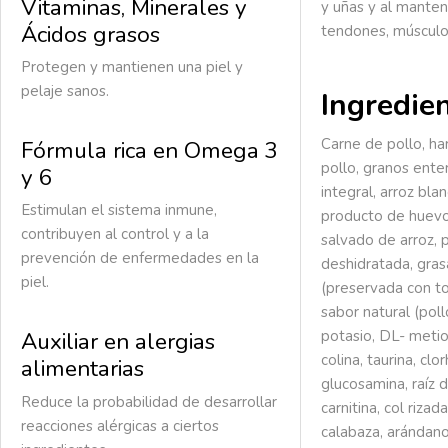
Vitaminas, Minerales y
y uñas y al mante
Ácidos grasos
tendones, músculo
Protegen y mantienen una piel y
pelaje sanos.
Ingredie
Carne de pollo, ha
Fórmula rica en Omega 3
pollo, granos ente
y 6
integral, arroz bla
Estimulan el sistema inmune,
producto de huevo 
contribuyen al control y a la
salvado de arroz,
prevención de enfermedades en la
deshidratada, gras
piel.
(preservada con to
sabor natural (pollo
potasio, DL- metio
Auxiliar en alergias
colina, taurina, clo
alimentarias
glucosamina, raíz d
Reduce la probabilidad de desarrollar
carnitina, col rizad
reacciones alérgicas a ciertos
calabaza, arándanos