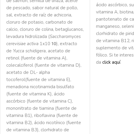
de salmón, semilla de linaza, aceite
ácido ascórbico, 
de pescado, sabor natural de pollo,
vitamina A, biotina,
sal, extracto de raíz de achicoria,
pantotenato de cal
cloruro de potasio, carbonato de
manganeso, seleni
calcio, cloruro de colina, betaglucanos,
clorhidrato de pir
levadura hidrolizada (
Saccharomyces
de vitamina B12, ri
cerevisiae activa
1x10
), extracto
10
suplemento de vit
de
Yucca schidigera
, acetato de
fólico. Si te inter
retinol (fuente de vitamina A),
da
click aquí
.
colecalciferol (fuente de vitamina D),
acetato de DL- alpha
tocoferol(fuente de vitamina E),
menadiona nicotinamida bisulfato
(fuente de vitamina K), ácido
ascórbico (fuente de vitamina C),
mononitrato de tiamina (fuente de
vitamina B1), riboflavina (fuente de
vitamina B2), ácido nicotínico (fuente
de vitamina B3), clorhidrato de