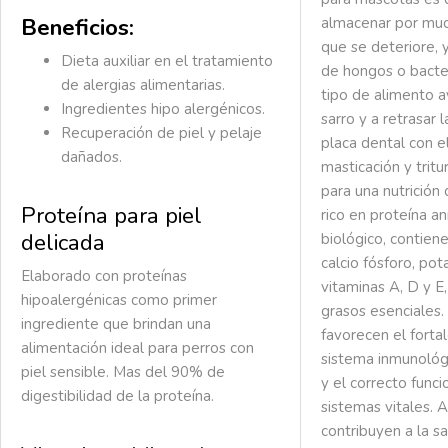
Beneficios:
almacenar por muc
que se deteriore, y
Dieta auxiliar en el tratamiento
de hongos o bacte
de alergias alimentarias.
tipo de alimento a
Ingredientes hipo alergénicos.
sarro y a retrasar 
Recuperación de piel y pelaje
placa dental con e
dañados.
masticación y tritu
para una nutrició
Proteína para piel
rico en proteína an
delicada
biológico, contie
calcio fósforo, pota
Elaborado con proteínas
vitaminas A, D y E,
hipoalergénicas como primer
grasos esenciales.
ingrediente que brindan una
favorecen el forta
alimentación ideal para perros con
sistema inmunológ
piel sensible. Mas del 90% de
y el correcto func
digestibilidad de la proteína.
sistemas vitales. 
contribuyen a la sa