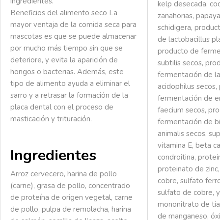
ingredientes.
kelp desecada, coc
Beneficios del alimento seco
La
zanahorias, papaya
mayor ventaja de la comida seca para
schidigera, produc
mascotas es que se puede almacenar
de lactobacillus p
por mucho más tiempo sin que se
producto de fermen
deteriore, y evita la aparición de
subtilis secos, pr
hongos o bacterias. Además, este
fermentación de la
tipo de alimento ayuda a eliminar el
acidophilus secos,
sarro y a retrasar la formación de la
fermentación de e
placa dental con el proceso de
faecium secos, pr
masticación y trituración.
fermentación de b
animalis secos, s
vitamina E, beta c
Ingredientes
condroitina, protei
proteinato de zinc
Arroz cervecero, harina de pollo
cobre, sulfato ferro
(carne), grasa de pollo, concentrado
sulfato de cobre, 
de proteína de origen vegetal, carne
mononitrato de tia
de pollo, pulpa de remolacha, harina
de manganeso, óx