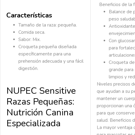
Beneficios de la 
Balance de p
Características
peso saludab
Tamaño de la raza: pequeña.
Antioxidante
Comida seca.
envejecimien
Sabor: Mix.
Con glucosam
Croqueta pequeña diseñada
para fortalec
específicamente para una
articulacione
prehensión adecuada y una fácil
Croqueta de
digestión.
grande para
limpios y red
Niveles precisos d
NUPEC Sensitive
que ayudan a su p
mantener un cuerp
Razas Pequeñas:
proporcionan una ó
Nutrición Canina
para que conserve
salud. Beneficios 
Especializada
La mayor ventaja 
para mascotas es