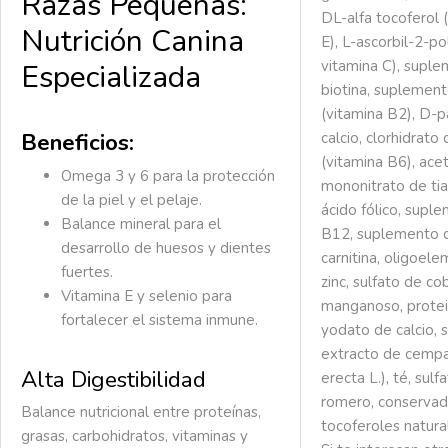
Razas Pequeñas:
DL-alfa tocoferol 
Nutrición Canina
E), L-ascorbil-2-po
vitamina C), suple
Especializada
biotina, suplement
(vitamina B2), D-
Beneficios:
calcio, clorhidrato 
(vitamina B6), ace
Omega 3 y 6 para la protección
mononitrato de tia
de la piel y el pelaje.
ácido fólico, supl
Balance mineral para el
B12, suplemento d
desarrollo de huesos y dientes
carnitina, oligoel
fuertes.
zinc, sulfato de co
Vitamina E y selenio para
manganoso, protei
fortalecer el sistema inmune.
yodato de calcio, s
extracto de cempa
Alta Digestibilidad
erecta L.), té, sulf
romero, conservad
Balance nutricional entre proteínas,
tocoferoles natural
grasas, carbohidratos, vitaminas y