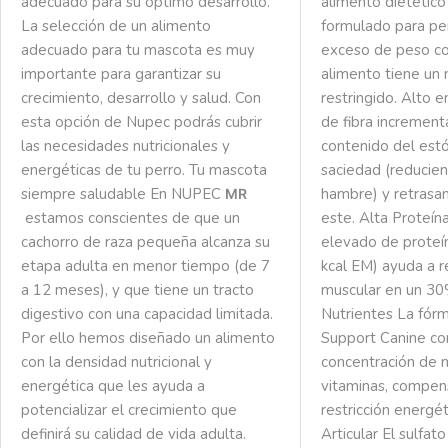
adecuado para su óptimo desarrollo.
alimento dietétic
La selección de un alimento
formulado para per
adecuado para tu mascota es muy
exceso de peso co
importante para garantizar su
alimento tiene un 
crecimiento, desarrollo y salud. Con
restringido.
Alto en
esta opción de Nupec podrás cubrir
de fibra increment
las necesidades nutricionales y
contenido del es
energéticas de tu perro.
Tu mascota
saciedad (reducien
siempre saludable
En NUPEC
hambre) y retrasa
MR
estamos conscientes de que un
este.
Alta Proteín
cachorro de raza pequeña alcanza su
elevado de prote
etapa adulta en menor tiempo (de 7
kcal EM) ayuda a r
a 12 meses), y que tiene un tracto
muscular en un 3
digestivo con una capacidad limitada.
Nutrientes
La fórm
Por ello hemos diseñado un alimento
Support Canine co
con la densidad nutricional y
concentración de 
energética que les ayuda a
vitaminas, compens
potencializar el crecimiento que
restricción energét
definirá su calidad de vida adulta.
Articular
El sulfato