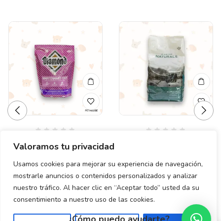
Valorado
Valorado
DIAMOND CAT
DIAMOND SENIOR
Valoramos tu privacidad
en
en
MANTENENCE 1 KG
NATURALS 6 LB (2.72
0
0
de
de
KG)
Usamos cookies para mejorar su experiencia de navegación,
$
145.00
5
5
mostrarle anuncios o contenidos personalizados y analizar
$
510.00
nuestro tráfico. Al hacer clic en “Aceptar todo” usted da su
consentimiento a nuestro uso de las cookies.
¿Cómo puedo ayudarte?