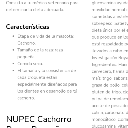
Consulta a tu médico veterinario para
glucosamina ayuda
determinar la dieta adecuada.
movilidad normal e
sometidas a estrés
sobrepeso. Satiet
Características
dieta única por el
Etapa de vida de la mascota:
que produce en los
Cachorro.
está respaldado p
Tamaño de la raza: raza
llevados a cabo en
pequeña.
Investigación Roya
Comida seca.
Ingredientes:
Harin
El tamaño y la consistencia de
cervecero, harina 
cada croqueta están
maíz, trigo, sabori
especialmente diseñados para
grasa de pollo, ce
los dientes en desarrollo de tú
gluten de trigo, cl
cachorro.
pulpa de remolacha
aceite de pescado,
colina, carbonato d
NUPEC Cachorro
monocálcico, clorh
glucosamina, vitam