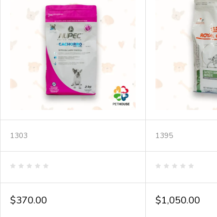
1303
1395
Valorado
Valorado
en
en
0
0
de
de
$
370.00
$
1,050.00
5
5