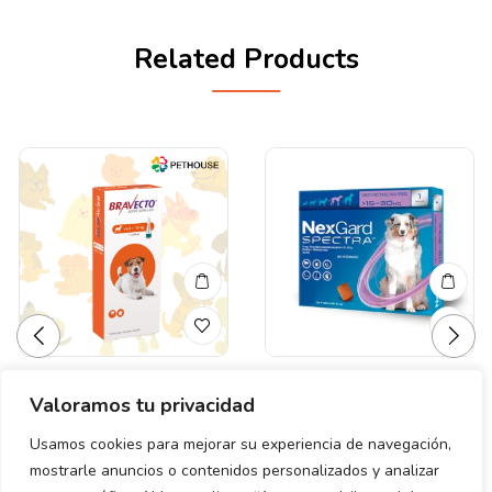
Related Products
Valoramos tu privacidad
Valorado
Valorado
BRAVECTO SMALL 4.5
NEXGARD SPECTRA «G»
en
en
-10 KG. NARANJA (250
(15.1 – 30 KG) LILA
0
0
Usamos cookies para mejorar su experiencia de navegación,
de
de
mg.)
mostrarle anuncios o contenidos personalizados y analizar
$
430.00
5
5