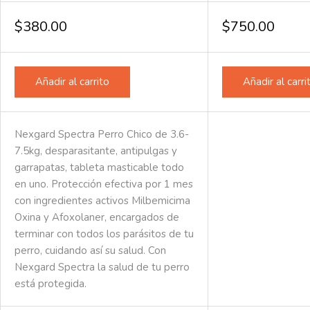
0
0
de
de
$
380.00
$
750.00
5
5
Añadir al carrito
Añadir al carri
Nexgard Spectra Perro Chico de 3.6-
7.5kg, desparasitante, antipulgas y
garrapatas, tableta masticable todo
en uno. Protección efectiva por 1 mes
con ingredientes activos Milbemicima
Oxina y Afoxolaner, encargados de
terminar con todos los parásitos de tu
perro, cuidando así su salud. Con
Nexgard Spectra la salud de tu perro
está protegida.