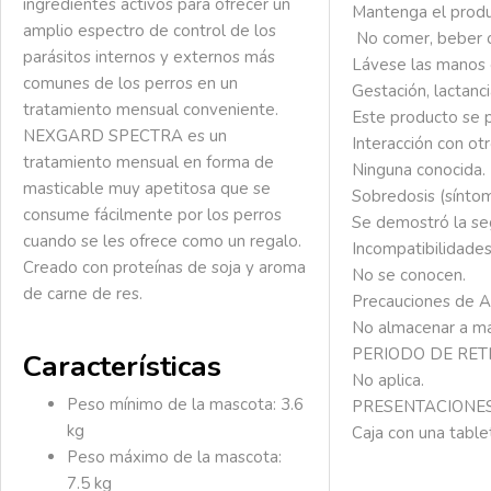
ingredientes activos para ofrecer un
Mantenga
el
prod
amplio espectro de control de los
No
comer,
beber
parásitos internos y externos más
Lávese
las
manos
comunes de los perros en un
Gestación,
lactanc
tratamiento mensual conveniente.
Este
producto
se
NEXGARD SPECTRA es un
Interacción
con
ot
tratamiento mensual en forma de
Ninguna
conocida.
masticable muy apetitosa que se
Sobredosis
(sínto
consume fácilmente por los perros
Se
demostró
la
se
cuando se les ofrece como un regalo.
Incompatibilidades
Creado con proteínas de soja y aroma
No
se
conocen.
de carne de res.
Precauciones
de
A
No
almacenar
a
m
PERIODO DE RETI
Características
No
aplica.
Peso mínimo de la mascota:
3.6
PRESENTACIONES
kg
Caja
con
una
table
Peso máximo de la mascota:
7.5 kg