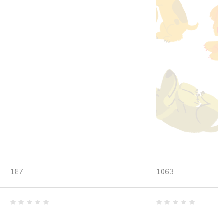
187
1063
Valorado
Valorado
en
en