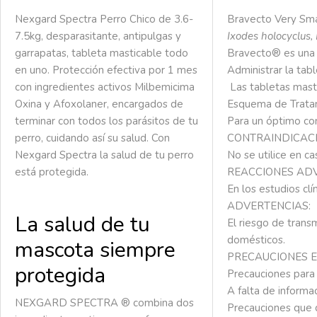
Nexgard Spectra Perro Chico de 3.6-
Bravecto Very Sma
7.5kg, desparasitante, antipulgas y
Ixodes
holocyclus
,
garrapatas, tableta masticable todo
Bravecto® es una t
en uno. Protección efectiva por 1 mes
Administrar
la
tabl
con ingredientes activos Milbemicima
Las
tabletas
mast
Oxina y Afoxolaner, encargados de
Esquema
de
Trata
terminar con todos los parásitos de tu
Para
un
óptimo
co
perro, cuidando así su salud. Con
CONTRAINDICACI
Nexgard Spectra la salud de tu perro
No
se
utilice
en
ca
está protegida.
REACCIONES AD
En
los
estudios
clí
ADVERTENCIAS:
La salud de tu
El
riesgo
de
transm
domésticos.
mascota siempre
PRECAUCIONES E
protegida
Precauciones
para
A
falta
de
informa
NEXGARD SPECTRA ® combina dos
Precauciones
que