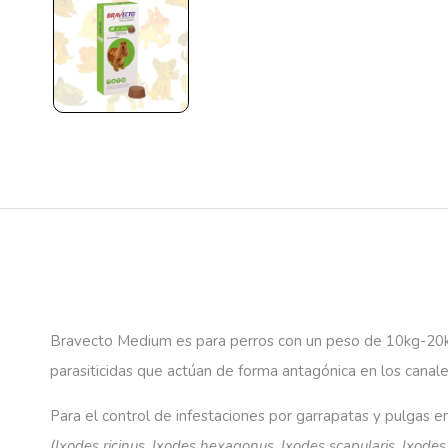
Bravecto Medium es para perros con un peso de
10kg-20
parasiticidas que actúan de forma antagónica en los canal
Para el control de infestaciones por garrapatas y pulgas 
(Ixodes
ricinus
, Ixodes
hexagonus
, Ixodes
scapularis
, Ixode