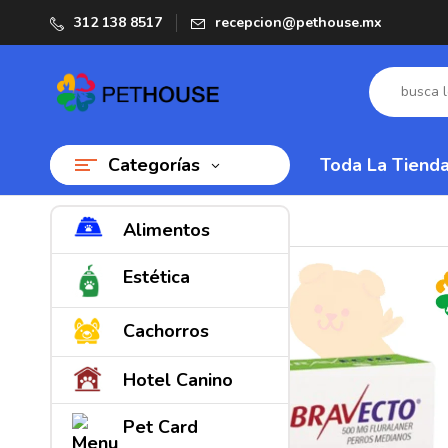
312 138 8517
recepcion@pethouse.mx
Categorías
Toda La Tiend
Alimentos
Estética
Cachorros
Hotel Canino
Pet Card