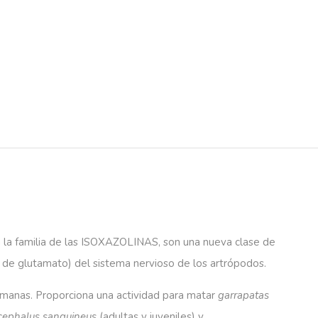
a la familia de las ISOXAZOLINAS, son una nueva clase de
 de glutamato) del sistema nervioso de los artrópodos.
semanas. Proporciona una actividad para matar
garrapatas
cephalus
sanguineus
(adultas y juveniles) y