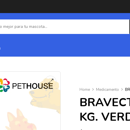
a
Home
Medicamento
BR
BRAVECT
KG. VERD