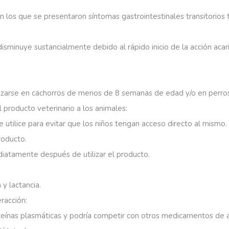
n
los
que
se
presentaron
síntomas
gastrointestinales
transitorios
disminuye
sustancialmente
debido
al
rápido
inicio
de
la
acción
acar
lizarse
en
cachorros
de
menos
de
8
semanas
de
edad
y/o
en
perro
l
producto
veterinario
a
los
animales:
e
utilice
para
evitar
que
los
niños
tengan
acceso
directo
al
mismo.
roducto.
diatamente
después
de
utilizar
el
producto.
n
y
lactancia.
eracción:
teínas
plasmáticas
y
podría
competir
con
otros
medicamentos
de