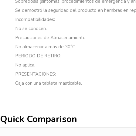
Sobredosis
(síntomas,
procedimientos
de
emergencia
y
an
Se
demostró
la
seguridad
del
producto
en
hembras
en
rep
Incompatibilidades:
No
se
conocen.
Precauciones
de
Almacenamiento:
No
almacenar
a
más
de
30°C.
PERIODO DE RETIRO:
No
aplica.
PRESENTACIONES:
Caja
con
una
tableta
masticable.
Quick Comparison