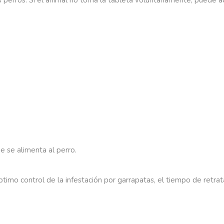
s
perros.
Si
el
animal
no
toma
la
tableta
voluntariamente,
puede
a
ue
se
alimenta
al
perro.
ptimo
control
de
la
infestación
por
garrapatas,
el
tiempo
de
retra