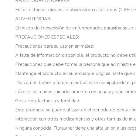
REACCIONES ADVERSAS:
En
los
estudios
clínicos
se
observaron
casos
raros
(1.6%)
e
ADVERTENCIAS:
El
riesgo
de
transmisión
de
enfermedades
parasitarias
se
PRECAUCIONES ESPECIALES:
Precauciones
para
su
uso
en
animales:
A
falta
de
información
disponible,
el
producto
no
debe
uti
Precauciones
que
debe
tomar
la
persona
que
administra
e
Mantenga
el
producto
en
su
empaque
original
hasta
que
s
No
comer,
beber
o
fumar
mientras
esté
manipulando
el
p
Lávese
las
manos
cuidadosamente
con
agua
y
jabón
inme
Gestación,
lactancia
y
fertilidad:
Este
producto
se
puede
utilizar
en
el
periodo
de
gestació
Interacción
con
otros
medicamentos
y
otras
formas
de
int
Ninguna
conocida.
Fluralaner
tiene
una
alta
unión
a
las
pro