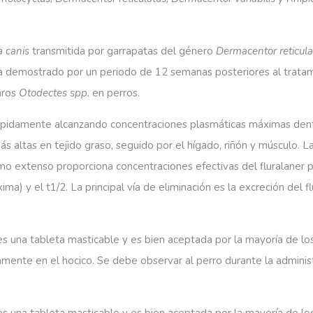
a
canis
transmitida por garrapatas del género
Dermacentor
reticul
ha demostrado por un periodo de 12 semanas posteriores al tratam
aros
Otodectes
spp
.
en perros.
rápidamente alcanzando concentraciones plasmáticas máximas dentr
s altas en tejido graso, seguido por el hígado, riñón y músculo. L
mo extenso proporciona concentraciones efectivas del fluralaner par
ma) y el t1/2. La principal vía de eliminación es la excreción del 
es una tableta masticable y es bien aceptada por la mayoría de los
amente en el hocico. Se debe observar al perro durante la adminis