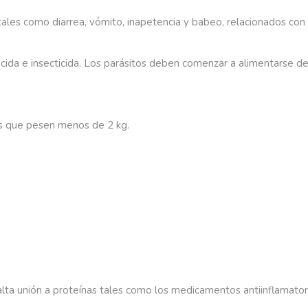
tales
como
diarrea,
vómito,
inapetencia
y
babeo,
relacionados
con
icida
e
insecticida.
Los
parásitos
deben
comenzar
a
alimentarse
de
s
que
pesen
menos
de
2
kg.
alta
unión
a
proteínas
tales
como
los
medicamentos
antiinflamator