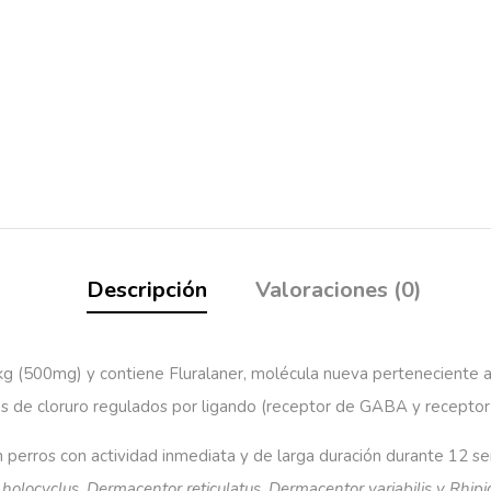
Descripción
Valoraciones (0)
kg (500mg)
y contiene Fluralaner, molécula nueva perteneciente 
es de cloruro regulados por ligando (receptor de GABA y receptor
en perros con actividad inmediata y de larga duración durante 12 
s
holocyclus
,
Dermacentor
reticulatus
,
Dermacentor
variabilis
y
Rhipi