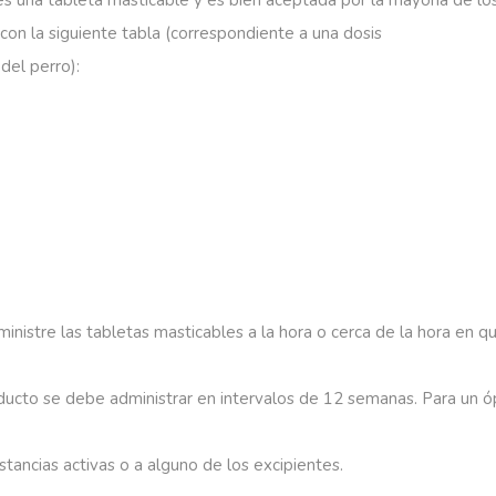
es
una
tableta
masticable
y
es
bien
aceptada
por
la
mayoría
de
lo
con
la
siguiente
tabla
(correspondiente
a
una
dosis
del
perro):
inistre
las
tabletas
masticables
a
la
hora
o
cerca
de
la
hora
en
q
ducto
se
debe
administrar
en
intervalos
de
12
semanas.
Para
un
ó
stancias
activas
o
a
alguno
de
los
excipientes.