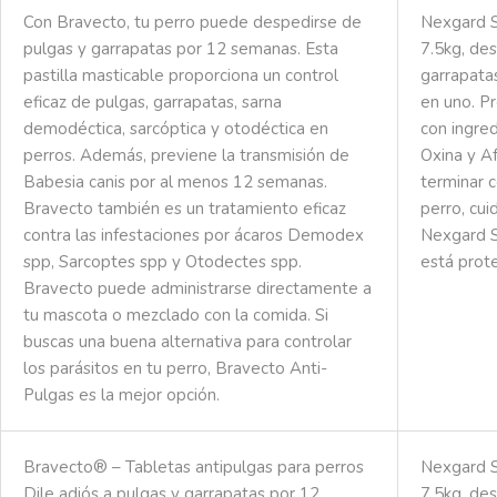
Con Bravecto, tu perro puede despedirse de
Nexgard S
pulgas y garrapatas por 12 semanas. Esta
7.5kg, des
pastilla masticable proporciona un control
garrapata
eficaz de pulgas, garrapatas, sarna
en uno. P
demodéctica, sarcóptica y otodéctica en
con ingre
perros. Además, previene la transmisión de
Oxina y A
Babesia canis por al menos 12 semanas.
terminar c
Bravecto también es un tratamiento eficaz
perro, cui
contra las infestaciones por ácaros Demodex
Nexgard S
spp, Sarcoptes spp y Otodectes spp.
está prot
Bravecto puede administrarse directamente a
tu mascota o mezclado con la comida. Si
buscas una buena alternativa para controlar
los parásitos en tu perro, Bravecto Anti-
Pulgas es la mejor opción.
Bravecto® – Tabletas antipulgas para perros
Nexgard S
Dile adiós a pulgas y garrapatas por 12
7.5kg, des