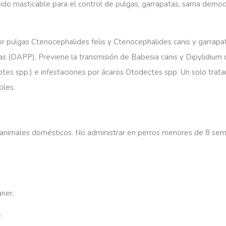
do masticable para el control de pulgas, garrapatas, sarna demodé
por pulgas Ctenocephalides felis y Ctenocephalides canis y garrapa
lgas (DAPP). Previene la transmisión de Babesia canis y Dipylidi
tes spp.) e infestaciones por ácaros Otodectes spp. Un solo trat
bles.
y animales domésticos. No administrar en perros menores de 8 sema
ner.
.