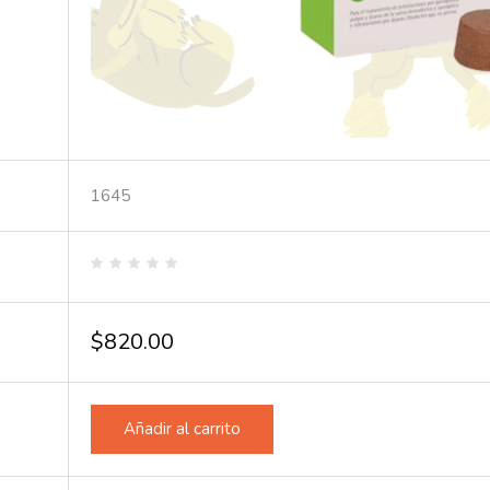
1645
Valorado
en
0
de
$
820.00
5
Añadir al carrito