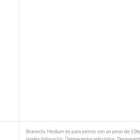
Bravecto Medium es para perros con un peso de
10k
Ixodes
holocyclus
,
Dermacentor
reticulatus
,
Dermacent