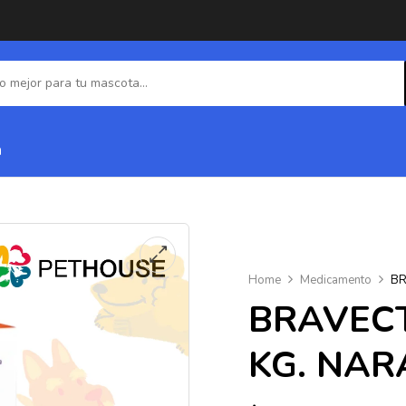
a
Home
Medicamento
BR
BRAVECT
KG. NAR