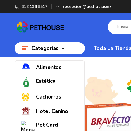
312 138 8517
recepcion@pethouse.mx
Categorías
Toda La Tiend
Alimentos
Estética
Cachorros
Hotel Canino
Pet Card