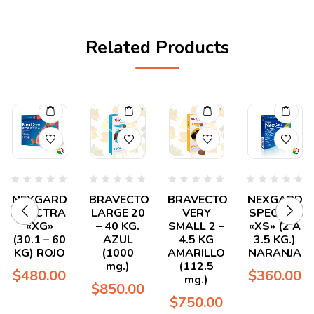
Related Products
Valorado
Valorado
Valorado
Valorado
NEXGARD
BRAVECTO
BRAVECTO
NEXGARD
en
en
en
en
SPECTRA
LARGE 20
VERY
SPECTRA
0
0
0
0
de
de
de
de
«XG»
– 40 KG.
SMALL 2 –
«XS» (2 A
5
5
5
5
(30.1 – 60
AZUL
4.5 KG
3.5 KG.)
KG) ROJO
(1000
AMARILLO
NARANJA
mg.)
(112.5
$
480.00
$
360.00
mg.)
$
850.00
$
750.00