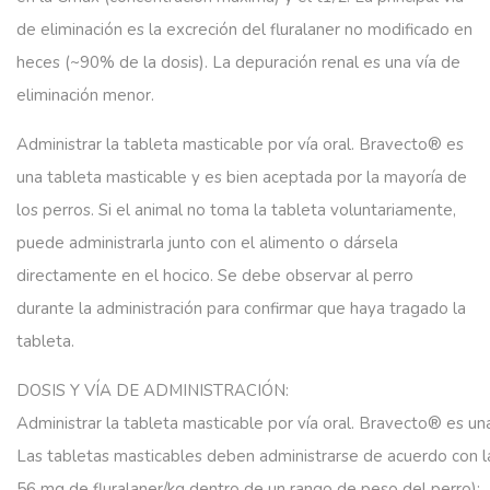
de eliminación es la excreción del fluralaner no modificado en
heces (~90% de la dosis). La depuración renal es una vía de
eliminación menor.
Administrar la tableta masticable por vía oral. Bravecto® es
una tableta masticable y es bien aceptada por la mayoría de
los perros. Si el animal no toma la tableta voluntariamente,
puede administrarla junto con el alimento o dársela
directamente en el hocico. Se debe observar al perro
durante la administración para confirmar que haya tragado la
tableta.
DOSIS Y VÍA DE ADMINISTRACIÓN:
Administrar
la
tableta
masticable
por
vía
oral.
Bravecto®
es
un
Las
tabletas
masticables
deben
administrarse
de
acuerdo
con
l
56
mg
de
fluralaner/kg
dentro
de
un
rango
de
peso
del
perro):