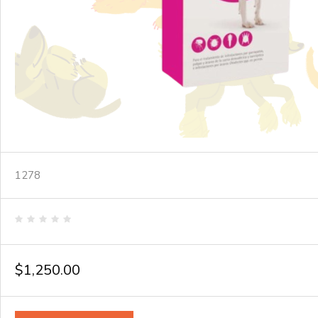
1278
Valorado
en
0
de
$
1,250.00
5