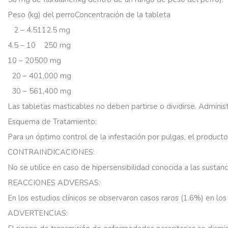
Peso (kg) del perro
Concentración de la tableta
2 – 4.5
112.5 mg
4.5 – 10
250 mg
10 – 20
500 mg
20 – 40
1,000 mg
30 – 56
1,400 mg
Las
tabletas
masticables
no
deben
partirse
o
dividirse.
Adminis
Esquema
de
Tratamiento:
Para
un
óptimo
control
de
la
infestación
por
pulgas,
el
producto
CONTRAINDICACIONES:
No
se
utilice
en
caso
de
hipersensibilidad
conocida
a
las
sustanc
REACCIONES ADVERSAS:
En
los
estudios
clínicos
se
observaron
casos
raros
(1.6%)
en
los
ADVERTENCIAS: