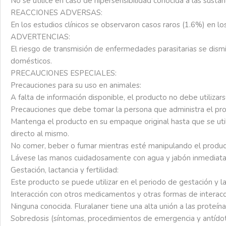
No
se
utilice
en
caso
de
hipersensibilidad
conocida
a
las
sustan
REACCIONES ADVERSAS:
En
los
estudios
clínicos
se
observaron
casos
raros
(1.6%)
en
lo
ADVERTENCIAS:
El
riesgo
de
transmisión
de
enfermedades
parasitarias
se
dism
domésticos.
PRECAUCIONES ESPECIALES:
Precauciones
para
su
uso
en
animales:
A
falta
de
información
disponible,
el
producto
no
debe
utilizar
Precauciones
que
debe
tomar
la
persona
que
administra
el
pr
Mantenga
el
producto
en
su
empaque
original
hasta
que
se
uti
directo
al
mismo.
No
comer,
beber
o
fumar
mientras
esté
manipulando
el
produc
Lávese
las
manos
cuidadosamente
con
agua
y
jabón
inmediat
Gestación,
lactancia
y
fertilidad:
Este
producto
se
puede
utilizar
en
el
periodo
de
gestación
y
l
Interacción
con
otros
medicamentos
y
otras
formas
de
interacc
Ninguna
conocida.
Fluralaner
tiene
una
alta
unión
a
las
proteína
Sobredosis
(síntomas,
procedimientos
de
emergencia
y
antído