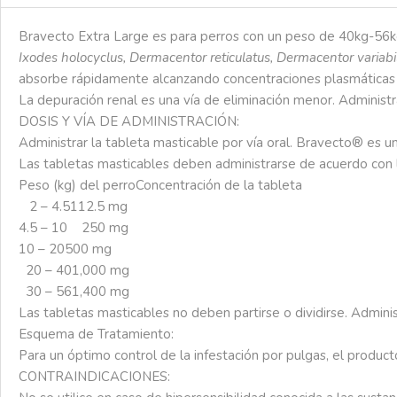
Bravecto Extra Large es para perros con un peso de
40kg-56k
Ixodes
holocyclus
,
Dermacentor
reticulatus
,
Dermacentor
variabi
absorbe rápidamente alcanzando concentraciones plasmáticas máx
La depuración renal es una vía de eliminación menor. Administr
DOSIS Y VÍA DE ADMINISTRACIÓN:
Administrar
la
tableta
masticable
por
vía
oral.
Bravecto®
es
u
Las
tabletas
masticables
deben
administrarse
de
acuerdo
con
Peso (kg) del perro
Concentración de la tableta
2 – 4.5
112.5 mg
4.5 – 10
250 mg
10 – 20
500 mg
20 – 40
1,000 mg
30 – 56
1,400 mg
Las
tabletas
masticables
no
deben
partirse
o
dividirse.
Adminis
Esquema
de
Tratamiento:
Para
un
óptimo
control
de
la
infestación
por
pulgas,
el
product
CONTRAINDICACIONES: