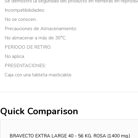
Se
demostró
la
seguridad
del
producto
en
hembras
en
reproduc
Incompatibilidades:
No
se
conocen.
Precauciones
de
Almacenamiento:
No
almacenar
a
más
de
30°C.
PERIODO DE RETIRO:
No
aplica.
PRESENTACIONES:
Caja
con
una
tableta
masticable.
Quick Comparison
BRAVECTO EXTRA LARGE 40 - 56 KG. ROSA (1400 mg.)