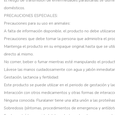
El
riesgo
de
transmisión
de
enfermedades
parasitarias
se
dismi
domésticos.
PRECAUCIONES ESPECIALES:
Precauciones
para
su
uso
en
animales:
A
falta
de
información
disponible,
el
producto
no
debe
utilizars
Precauciones
que
debe
tomar
la
persona
que
administra
el
pro
Mantenga
el
producto
en
su
empaque
original
hasta
que
se
util
directo
al
mismo.
No
comer,
beber
o
fumar
mientras
esté
manipulando
el
product
Lávese
las
manos
cuidadosamente
con
agua
y
jabón
inmediata
Gestación,
lactancia
y
fertilidad:
Este
producto
se
puede
utilizar
en
el
periodo
de
gestación
y
la
Interacción
con
otros
medicamentos
y
otras
formas
de
interacci
Ninguna
conocida.
Fluralaner
tiene
una
alta
unión
a
las
proteína
Sobredosis
(síntomas,
procedimientos
de
emergencia
y
antídot