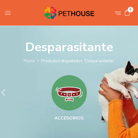
0
Desparasitante
Home
Productos etiquetados “Desparasitante”
ACCESORIOS