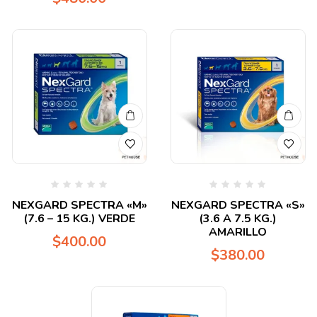
Valorado
Valorado
NEXGARD SPECTRA «M»
NEXGARD SPECTRA «S»
en
en
(7.6 – 15 KG.) VERDE
(3.6 A 7.5 KG.)
0
0
de
de
AMARILLO
$
400.00
5
5
$
380.00