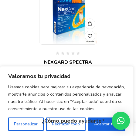
Valorado
NEXGARD SPECTRA
en
«XS» (2 A 3.5 KG.)
0
de
NARANJA
Valoramos tu privacidad
5
$
360.00
Usamos cookies para mejorar su experiencia de navegación,
mostrarle anuncios o contenidos personalizados y analizar
nuestro tráfico. Al hacer clic en “Aceptar todo” usted da su
consentimiento a nuestro uso de las cookies.
¿Cómo puedo ayudarte?
Personalizar
Rechazar todo
Aceptar todo