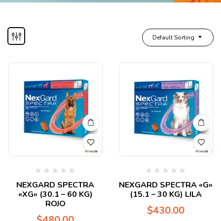
Default Sorting
Valorado
Valorado
NEXGARD SPECTRA
NEXGARD SPECTRA «G»
en
en
«XG» (30.1 – 60 KG)
(15.1 – 30 KG) LILA
0
0
de
de
ROJO
$
430.00
5
5
$
480.00