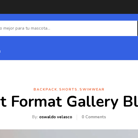
a
,
,
BACKPACK
SHORTS
SWIMWEAR
t Format Gallery B
By:
oswaldo velasco
0
Comments