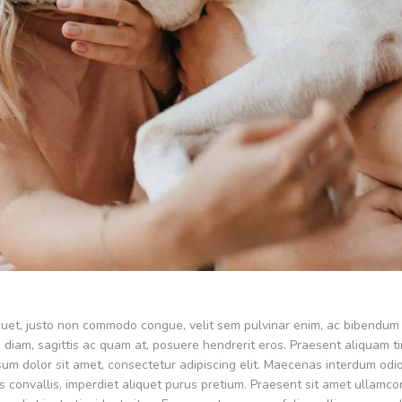
uet, justo non commodo congue, velit sem pulvinar enim, ac bibendum m
i diam, sagittis ac quam at, posuere hendrerit eros. Praesent aliquam t
um dolor sit amet, consectetur adipiscing elit. Maecenas interdum odio 
us convallis, imperdiet aliquet purus pretium. Praesent sit amet ullamcorp