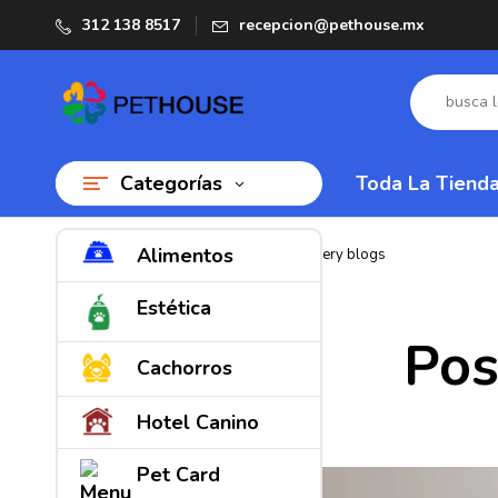
312 138 8517
recepcion@pethouse.mx
Categorías
Toda La Tiend
Alimentos
Home
Backpack
Post format gallery blogs
Estética
Pos
Cachorros
Hotel Canino
Pet Card