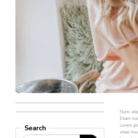
Nunc aliq
Etiam nis
Lorem ips
Search
vitae ris