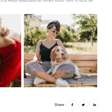
. Ut id metus malesuada leo ornare varius. Nunc in lacus vel
Share :