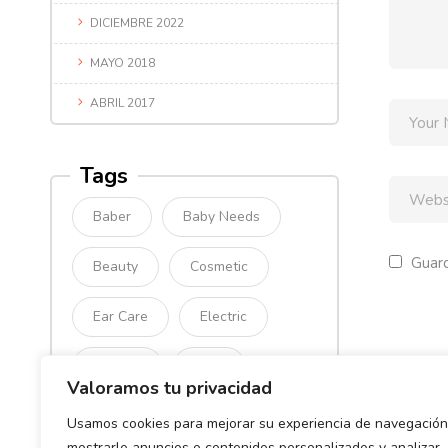
DICIEMBRE 2022
MAYO 2018
ABRIL 2017
Tags
Baber
Baby Needs
Guard
Beauty
Cosmetic
Ear Care
Electric
Fashion
Food
Valoramos tu privacidad
Jwerly
Medical
Usamos cookies para mejorar su experiencia de navegación
mostrarle anuncios o contenidos personalizados y analizar