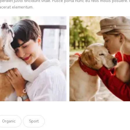
mperdiet justo tincidunt vitae. Fusce porta nunc eu felis mollis posuere
acerat elementum.
Organic
Sport