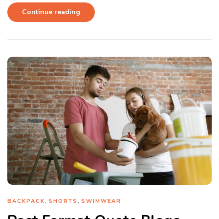
Continue reading
,
,
BACKPACK
SHORTS
SWIMWEAR