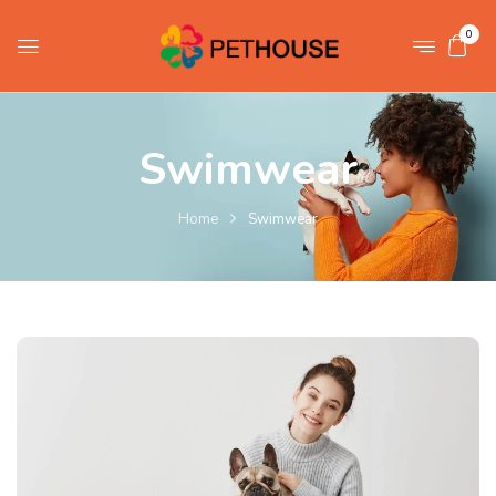
0
Swimwear
Home
Swimwear