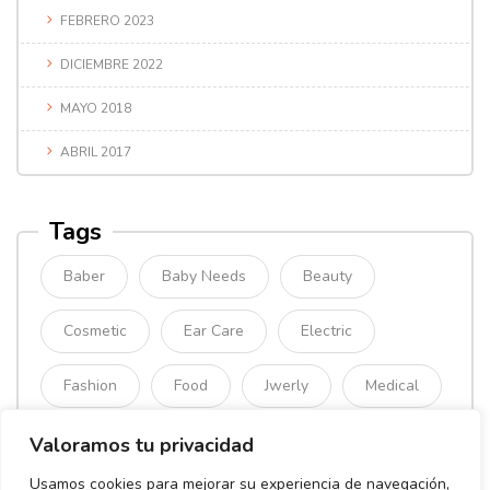
FEBRERO 2023
DICIEMBRE 2022
MAYO 2018
ABRIL 2017
Tags
Baber
Baby Needs
Beauty
Cosmetic
Ear Care
Electric
Fashion
Food
Jwerly
Medical
Mimimal
Organic
Simple
Valoramos tu privacidad
Usamos cookies para mejorar su experiencia de navegación,