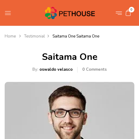
0
Home
Testimonial
Saitama One
Saitama One
Saitama One
By:
oswaldo velasco
0
Comments