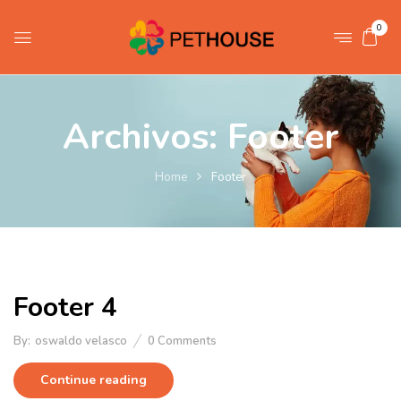
0
Archivos:
Footer
Home
Footer
Footer 4
By:
oswaldo velasco
0
Comments
Continue reading