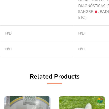
NO APLICA EN P
DIAGNÓSTICAS (
SANGRE
, RAD
ETC.)
N/D
N/D
N/D
N/D
Related Products