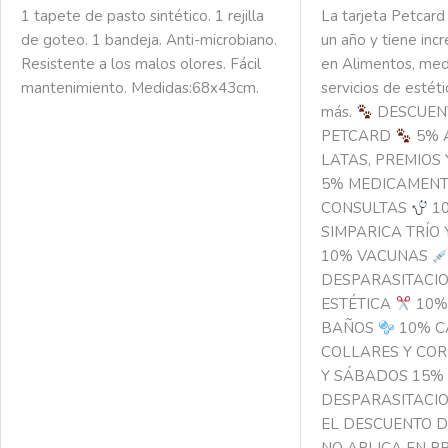
1 tapete de pasto sintético. 1 rejilla
La tarjeta Petcard
de goteo. 1 bandeja. Anti-microbiano.
un año y tiene inc
Resistente a los malos olores. Fácil
en Alimentos, me
mantenimiento. Medidas:68x43cm.
servicios de estéti
más.
DESCUEN
PETCARD
5% 
LATAS, PREMIOS
5% MEDICAMEN
CONSULTAS
10
SIMPARICA TRÍO
10% VACUNAS
DESPARASITACI
ESTÉTICA
10%
BAÑOS
10% 
COLLARES Y CO
Y SÁBADOS
15%
DESPARASITACI
EL DESCUENTO D