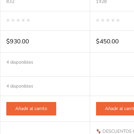
832
1928
Valorado
Valorado
en
en
0
0
de
de
$
930.00
$
450.00
5
5
4 disponibles
4 disponibles
Añadir al carrito
Añadir al carri
DESCUENTOS 