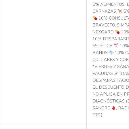
5% ALIMENTOS, L
CARNAZAS
5%
10% CONSUL
BRAVECTO, SIMPA
NEXGARD
10%
10% DESPARASI
ESTÉTICA
10%
BAÑOS
10% 
COLLARES Y CO
*VIERNES Y SÁB
VACUNAS
15
DESPARASITACI
EL DESCUENTO D
NO APLICA EN P
DIAGNÓSTICAS (
SANGRE
, RAD
ETC.)