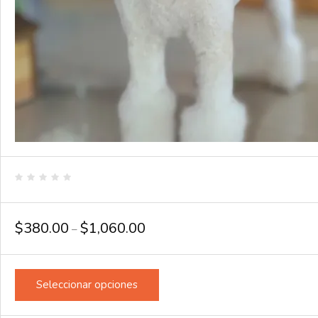
Valorado
en
0
de
$
380.00
$
1,060.00
–
5
Seleccionar opciones