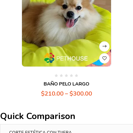
Valorado
BAÑO PELO LARGO
en
0
$
210.00
–
$
300.00
de
5
Quick Comparison
CORTE ESTÉTICA CON TIJERA