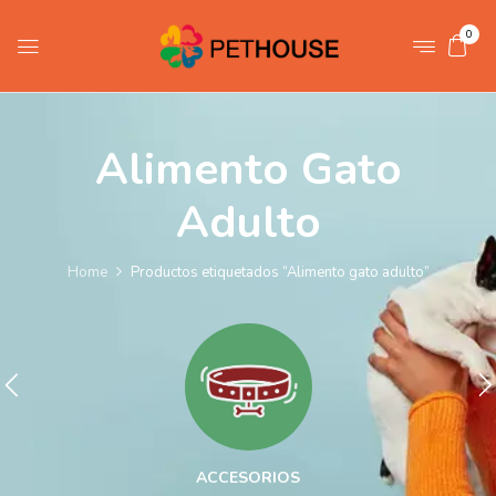
0
Alimento Gato
Adulto
Home
Productos etiquetados “Alimento gato adulto”
ACCESORIOS